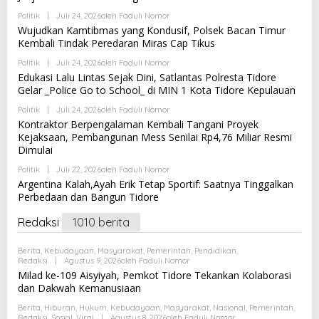
Politik
|
Juli 24, 2026
Oleh
Faduli Nomor
Wujudkan Kamtibmas yang Kondusif, Polsek Bacan Timur
Kembali Tindak Peredaran Miras Cap Tikus
Politik
|
Juli 24, 2026
Oleh
Faduli Nomor
Edukasi Lalu Lintas Sejak Dini, Satlantas Polresta Tidore
Gelar _Police Go to School_ di MIN 1 Kota Tidore Kepulauan
Politik
|
Juli 24, 2026
Oleh
Faduli Nomor
Kontraktor Berpengalaman Kembali Tangani Proyek
Kejaksaan, Pembangunan Mess Senilai Rp4,76 Miliar Resmi
Dimulai
Politik
|
Juli 22, 2026
Oleh
Faduli Nomor
Argentina Kalah,Ayah Erik Tetap Sportif: Saatnya Tinggalkan
Perbedaan dan Bangun Tidore
Redaksi
1010 berita
Berita
,
Kebudayaan
,
Masyarakat
,
Pemerintah
,
Pendidikan
,
Redaksi
|
Agustus 9, 2026
Oleh
Faduli Nomor
Milad ke-109 Aisyiyah, Pemkot Tidore Tekankan Kolaborasi
dan Dakwah Kemanusiaan
Berita
,
Hiburan
,
Hukum
,
Kebudayaan
,
Masyarakat
,
Nasional
,
Pemerintah
,
Redaksi
,
Sosial
,
Viral
|
Agustus 8, 2026
Oleh
Faduli Nomor