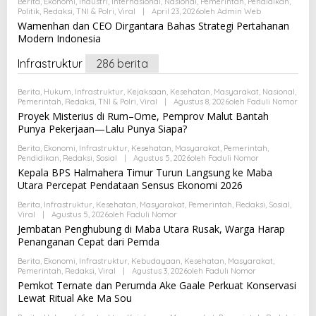
Berita
,
Ekonomi
,
Industri
,
Internasional
,
Nasional
,
Pemerintah
,
Pendidikan
,
Politik
,
Redaksi
,
TNI & Polri
,
Viral
|
April 23, 2026
Oleh
Admin Web
Wamenhan dan CEO Dirgantara Bahas Strategi Pertahanan
Modern Indonesia
Infrastruktur
286 berita
Berita
,
Hukum
,
Infrastruktur
,
Kejaksaan
,
Kesehatan
,
Masyarakat
,
Nasional
,
Pemerintah
,
Redaksi
,
TNI & Polri
,
Viral
|
Agustus 8, 2026
Oleh
Faduli Nomor
Proyek Misterius di Rum–Ome, Pemprov Malut Bantah
Punya Pekerjaan—Lalu Punya Siapa?
Berita
,
Ekonomi
,
Infrastruktur
,
Kesehatan
,
Masyarakat
,
Pemerintah
,
Pendidikan
,
Redaksi
,
Sosial
|
Agustus 5, 2026
Oleh
Faduli Nomor
Kepala BPS Halmahera Timur Turun Langsung ke Maba
Utara Percepat Pendataan Sensus Ekonomi 2026
Berita
,
Infrastruktur
,
Kesehatan
,
Masyarakat
,
Pemerintah
,
Redaksi
,
Sosial
,
Viral
|
Agustus 5, 2026
Oleh
Faduli Nomor
Jembatan Penghubung di Maba Utara Rusak, Warga Harap
Penanganan Cepat dari Pemda
Berita
,
Ekonomi
,
Infrastruktur
,
Kebudayaan
,
Kesehatan
,
Masyarakat
,
Pemerintah
,
Redaksi
,
Viral
|
Agustus 3, 2026
Oleh
Faduli Nomor
Pemkot Ternate dan Perumda Ake Gaale Perkuat Konservasi
Lewat Ritual Ake Ma Sou