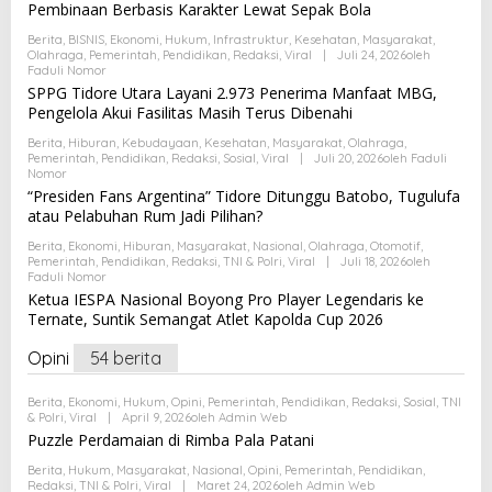
Pembinaan Berbasis Karakter Lewat Sepak Bola
Berita
,
BISNIS
,
Ekonomi
,
Hukum
,
Infrastruktur
,
Kesehatan
,
Masyarakat
,
Olahraga
,
Pemerintah
,
Pendidikan
,
Redaksi
,
Viral
|
Juli 24, 2026
Oleh
Faduli Nomor
SPPG Tidore Utara Layani 2.973 Penerima Manfaat MBG,
Pengelola Akui Fasilitas Masih Terus Dibenahi
Berita
,
Hiburan
,
Kebudayaan
,
Kesehatan
,
Masyarakat
,
Olahraga
,
Pemerintah
,
Pendidikan
,
Redaksi
,
Sosial
,
Viral
|
Juli 20, 2026
Oleh
Faduli
Nomor
“Presiden Fans Argentina” Tidore Ditunggu Batobo, Tugulufa
atau Pelabuhan Rum Jadi Pilihan?
Berita
,
Ekonomi
,
Hiburan
,
Masyarakat
,
Nasional
,
Olahraga
,
Otomotif
,
Pemerintah
,
Pendidikan
,
Redaksi
,
TNI & Polri
,
Viral
|
Juli 18, 2026
Oleh
Faduli Nomor
Ketua IESPA Nasional Boyong Pro Player Legendaris ke
Ternate, Suntik Semangat Atlet Kapolda Cup 2026
Opini
54 berita
Berita
,
Ekonomi
,
Hukum
,
Opini
,
Pemerintah
,
Pendidikan
,
Redaksi
,
Sosial
,
TNI
& Polri
,
Viral
|
April 9, 2026
Oleh
Admin Web
Puzzle Perdamaian di Rimba Pala Patani
Berita
,
Hukum
,
Masyarakat
,
Nasional
,
Opini
,
Pemerintah
,
Pendidikan
,
Redaksi
,
TNI & Polri
,
Viral
|
Maret 24, 2026
Oleh
Admin Web