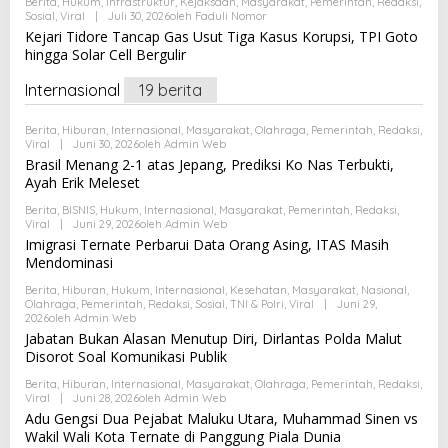
Berita
,
Hukum
,
Infrastruktur
,
Kejaksaan
,
Masyarakat
,
Pemerintah
,
Redaksi
,
Sosial
,
Viral
|
Juli 30, 2026
Oleh
Faduli Nomor
Kejari Tidore Tancap Gas Usut Tiga Kasus Korupsi, TPI Goto
hingga Solar Cell Bergulir
Internasional
19 berita
Berita
,
Hiburan
,
Internasional
,
Masyarakat
,
Olahraga
,
Pemerintah
,
Redaksi
,
Viral
|
Juni 30, 2026
Oleh
Admin Web
Brasil Menang 2-1 atas Jepang, Prediksi Ko Nas Terbukti,
Ayah Erik Meleset
Berita
,
BISNIS
,
Hukum
,
Internasional
,
Masyarakat
,
Pemerintah
,
Redaksi
,
Viral
|
Juni 29, 2026
Oleh
Admin Web
Imigrasi Ternate Perbarui Data Orang Asing, ITAS Masih
Mendominasi
Berita
,
Hiburan
,
Hukum
,
Internasional
,
Kesehatan
,
Masyarakat
,
Nasional
,
Olahraga
,
Pemerintah
,
Redaksi
,
Sosial
,
TNI & Polri
,
Viral
|
Juni 29,
2026
Oleh
Admin Web
Jabatan Bukan Alasan Menutup Diri, Dirlantas Polda Malut
Disorot Soal Komunikasi Publik
Berita
,
Hiburan
,
Internasional
,
Masyarakat
,
Olahraga
,
Pemerintah
,
Redaksi
,
Viral
|
Juni 28, 2026
Oleh
Admin Web
Adu Gengsi Dua Pejabat Maluku Utara, Muhammad Sinen vs
Wakil Wali Kota Ternate di Panggung Piala Dunia