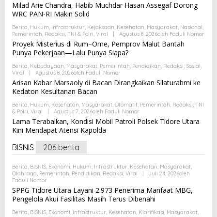
Milad Arie Chandra, Habib Muchdar Hasan Assegaf Dorong
,
WRC PAN-RI Makin Solid
2
0
1
Berita
,
Hukum
,
Infrastruktur
,
Kejaksaan
,
Kesehatan
,
Masyarakat
,
Nasional
,
8
Pemerintah
,
Redaksi
,
TNI & Polri
,
Viral
|
Agustus 8, 2026
Oleh
Faduli Nomor
O
Proyek Misterius di Rum–Ome, Pemprov Malut Bantah
L
Punya Pekerjaan—Lalu Punya Siapa?
E
H
Berita
,
Kebudayaan
,
Masyarakat
,
Pemerintah
,
Pendidikan
,
Redaksi
,
Sosial
,
A
Viral
|
Agustus 8, 2026
Oleh
Faduli Nomor
D
M
Arisan Kabar Marsaoly di Bacan Dirangkaikan Silaturahmi ke
I
Kedaton Kesultanan Bacan
N
W
Berita
,
Hukum
,
Kesehatan
,
Masyarakat
,
Otomatif
,
Pemerintah
,
Redaksi
,
TNI
E
& Polri
,
Viral
|
Agustus 7, 2026
Oleh
Faduli Nomor
B
Lama Terabaikan, Kondisi Mobil Patroli Polsek Tidore Utara
Kini Mendapat Atensi Kapolda
BISNIS
206 berita
Berita
,
BISNIS
,
Ekonomi
,
Hukum
,
Infrastruktur
,
Kesehatan
,
Masyarakat
,
Olahraga
,
Pemerintah
,
Pendidikan
,
Redaksi
,
Viral
|
Juli 24, 2026
Oleh
Faduli Nomor
SPPG Tidore Utara Layani 2.973 Penerima Manfaat MBG,
Pengelola Akui Fasilitas Masih Terus Dibenahi
Berita
,
BISNIS
,
Ekonomi
,
Infrastruktur
,
Kesehatan
,
Klarifikasi
,
Masyarakat
,