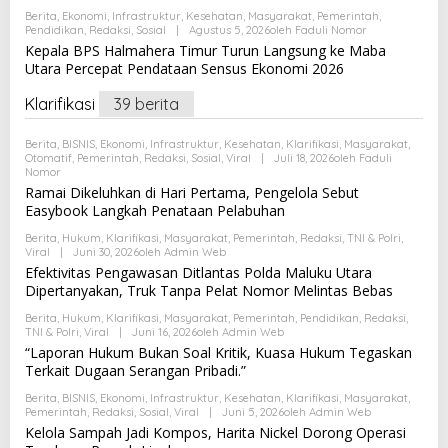
Berita
,
Ekonomi
,
Infrastruktur
,
Kesehatan
,
Masyarakat
,
Pemerintah
,
Pendidikan
,
Redaksi
,
Sosial
|
Agustus 5, 2026
Oleh
Faduli Nomor
Kepala BPS Halmahera Timur Turun Langsung ke Maba
Utara Percepat Pendataan Sensus Ekonomi 2026
Klarifikasi
39 berita
Berita
,
BISNIS
,
Ekonomi
,
Infrastruktur
,
Kesehatan
,
Klarifikasi
,
Masyarakat
,
Otomatif
,
Pemerintah
,
Redaksi
,
Sosial
,
Viral
|
Juli 18, 2026
Oleh
Faduli
Nomor
Ramai Dikeluhkan di Hari Pertama, Pengelola Sebut
Easybook Langkah Penataan Pelabuhan
Berita
,
Hukum
,
Klarifikasi
,
Masyarakat
,
Pemerintah
,
Redaksi
,
TNI & Polri
,
Viral
|
Juni 30, 2026
Oleh
Admin Web
Efektivitas Pengawasan Ditlantas Polda Maluku Utara
Dipertanyakan, Truk Tanpa Pelat Nomor Melintas Bebas
Berita
,
Hukum
,
Klarifikasi
,
Masyarakat
,
Pemerintah
,
Pendidikan
,
Redaksi
,
TNI & Polri
,
Viral
|
Juni 16, 2026
Oleh
Admin Web
“Laporan Hukum Bukan Soal Kritik, Kuasa Hukum Tegaskan
Terkait Dugaan Serangan Pribadi.”
Berita
,
BISNIS
,
Ekonomi
,
Infrastruktur
,
Kesehatan
,
Klarifikasi
,
Masyarakat
,
Pemerintah
,
Redaksi
,
Sosial
,
Viral
|
Juni 5, 2026
Oleh
Admin Web
Kelola Sampah Jadi Kompos, Harita Nickel Dorong Operasi