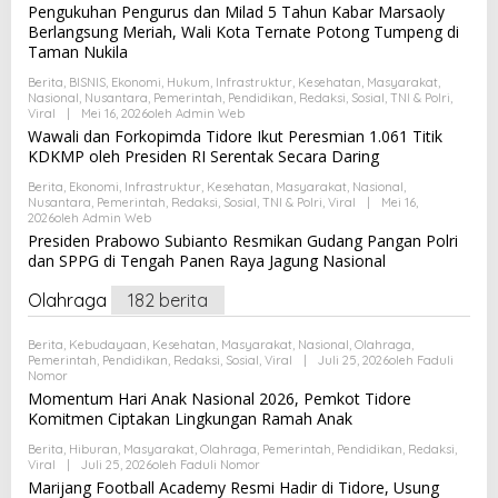
Pengukuhan Pengurus dan Milad 5 Tahun Kabar Marsaoly
Berlangsung Meriah, Wali Kota Ternate Potong Tumpeng di
Taman Nukila
Berita
,
BISNIS
,
Ekonomi
,
Hukum
,
Infrastruktur
,
Kesehatan
,
Masyarakat
,
Nasional
,
Nusantara
,
Pemerintah
,
Pendidikan
,
Redaksi
,
Sosial
,
TNI & Polri
,
Viral
|
Mei 16, 2026
Oleh
Admin Web
Wawali dan Forkopimda Tidore Ikut Peresmian 1.061 Titik
KDKMP oleh Presiden RI Serentak Secara Daring
Berita
,
Ekonomi
,
Infrastruktur
,
Kesehatan
,
Masyarakat
,
Nasional
,
Nusantara
,
Pemerintah
,
Redaksi
,
Sosial
,
TNI & Polri
,
Viral
|
Mei 16,
2026
Oleh
Admin Web
Presiden Prabowo Subianto Resmikan Gudang Pangan Polri
dan SPPG di Tengah Panen Raya Jagung Nasional
Olahraga
182 berita
Berita
,
Kebudayaan
,
Kesehatan
,
Masyarakat
,
Nasional
,
Olahraga
,
Pemerintah
,
Pendidikan
,
Redaksi
,
Sosial
,
Viral
|
Juli 25, 2026
Oleh
Faduli
Nomor
Momentum Hari Anak Nasional 2026, Pemkot Tidore
Komitmen Ciptakan Lingkungan Ramah Anak
Berita
,
Hiburan
,
Masyarakat
,
Olahraga
,
Pemerintah
,
Pendidikan
,
Redaksi
,
Viral
|
Juli 25, 2026
Oleh
Faduli Nomor
Marijang Football Academy Resmi Hadir di Tidore, Usung