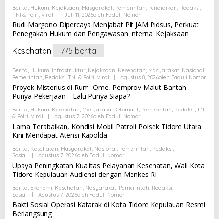
Berita
,
Hukum
,
Kejaksaan
,
Masyarakat
,
Pemerintah
,
Pendidikan
,
Redaksi
,
TNI & Polri
,
Viral
|
Juli 11, 2026
Oleh
Faduli Nomor
Rudi Margono Dipercaya Menjabat Plt JAM Pidsus, Perkuat
Penegakan Hukum dan Pengawasan Internal Kejaksaan
Kesehatan
775 berita
Berita
,
Hukum
,
Infrastruktur
,
Kejaksaan
,
Kesehatan
,
Masyarakat
,
Nasional
,
Pemerintah
,
Redaksi
,
TNI & Polri
,
Viral
|
Agustus 8, 2026
Oleh
Faduli Nomor
Proyek Misterius di Rum–Ome, Pemprov Malut Bantah
Punya Pekerjaan—Lalu Punya Siapa?
Berita
,
Hukum
,
Kesehatan
,
Masyarakat
,
Otomatif
,
Pemerintah
,
Redaksi
,
TNI
& Polri
,
Viral
|
Agustus 7, 2026
Oleh
Faduli Nomor
Lama Terabaikan, Kondisi Mobil Patroli Polsek Tidore Utara
Kini Mendapat Atensi Kapolda
Berita
,
Kesehatan
,
Masyarakat
,
Nasional
,
Pemerintah
,
Redaksi
,
Sosial
|
Agustus 7, 2026
Oleh
Faduli Nomor
Upaya Peningkatan Kualitas Pelayanan Kesehatan, Wali Kota
Tidore Kepulauan Audiensi dengan Menkes RI
Berita
,
Ekonomi
,
Kesehatan
,
Masyarakat
,
Pemerintah
,
Redaksi
,
Sosial
|
Agustus 7, 2026
Oleh
Faduli Nomor
Bakti Sosial Operasi Katarak di Kota Tidore Kepulauan Resmi
Berlangsung