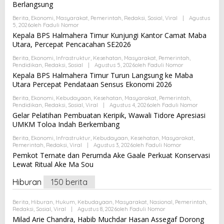
Berlangsung
Berita
,
Ekonomi
,
Masyarakat
,
Pemerintah
,
Redaksi
,
Sosial
,
Viral
|
Agustus
5, 2026
Oleh
Faduli Nomor
Kepala BPS Halmahera Timur Kunjungi Kantor Camat Maba
Utara, Percepat Pencacahan SE2026
Berita
,
Ekonomi
,
Infrastruktur
,
Kesehatan
,
Masyarakat
,
Pemerintah
,
Pendidikan
,
Redaksi
,
Sosial
|
Agustus 5, 2026
Oleh
Faduli Nomor
Kepala BPS Halmahera Timur Turun Langsung ke Maba
Utara Percepat Pendataan Sensus Ekonomi 2026
Berita
,
Ekonomi
,
Kebudayaan
,
Kesehatan
,
Masyarakat
,
Pemerintah
,
Pendidikan
,
Redaksi
,
Sosial
,
Viral
|
Agustus 4, 2026
Oleh
Faduli Nomor
Gelar Pelatihan Pembuatan Keripik, Wawali Tidore Apresiasi
UMKM Toloa Indah Berkembang
Berita
,
Ekonomi
,
Infrastruktur
,
Kebudayaan
,
Kesehatan
,
Masyarakat
,
Pemerintah
,
Redaksi
,
Viral
|
Agustus 3, 2026
Oleh
Faduli Nomor
Pemkot Ternate dan Perumda Ake Gaale Perkuat Konservasi
Lewat Ritual Ake Ma Sou
Hiburan
150 berita
Berita
,
Hiburan
,
Hukum
,
Kebudayaan
,
Masyarakat
,
Nasional
,
Pemerintah
,
Redaksi
,
Sosial
,
Viral
|
Agustus 8, 2026
Oleh
Faduli Nomor
Milad Arie Chandra, Habib Muchdar Hasan Assegaf Dorong