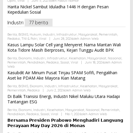
Opini
,
Viral
|
Juni 5, 2025
Oleh
Faduli Nomor
Harita Nickel Sambut Iduladha 1446 H dengan Pesan
Kepedulian Sosial
Industri
77 berita
Berita
,
BISNIS
,
Hukum
,
Industri
,
Infrastruktur
,
Masyarakat
,
Pemerintah
,
Redaksi
,
TNI & Polri
,
Viral
|
Juni 28, 2026
Oleh
Admin Web
Kasus Lampu Solar Cell yang Menyeret Nama Mantan Wali
Kota Tidore Masih Berproses, Kejari Tunggu Audit BPK
Berita
,
Ekonomi
,
Industri
,
Infrastruktur
,
Kesehatan
,
Masyarakat
,
Nasional
,
Pemerintah
,
Pendidikan
,
Redaksi
,
Sosial
,
Viral
|
Juni 18, 2026
Oleh
Admin
Web
Kasubdit Air Minum Pusat Tinjau SPAM Sofifi, Pengalihan
Aset ke PDAM Ake Mayora Kian Matang
Berita
,
BISNIS
,
Ekonomi
,
Industri
,
Infrastruktur
,
Kesehatan
,
Masyarakat
,
Pemerintah
,
Redaksi
|
Juni 2, 2026
Oleh
Admin Web
Di Balik Transisi Energi, Industri Nikel Maluku Utara Hadapi
Tantangan ESG
Berita
,
Ekonomi
,
Industri
,
Kesehatan
,
Masyarakat
,
Nasional
,
Pemerintah
,
Pendidikan
,
Redaksi
,
Sosial
,
Viral
|
Mei 1, 2026
Oleh
Admin Web
𝗕𝗲𝗿𝘀𝗮𝗺𝗮 𝗣𝗿𝗲𝘀𝗶𝗱𝗲𝗻 𝗣𝗿𝗮𝗯𝗼𝘄𝗼 𝗠𝗲𝗻𝗴𝗵𝗮𝗱𝗶𝗿𝗶 𝗟𝗮𝗻𝗴𝘀𝘂𝗻𝗴
𝗣𝗲𝗿𝗮𝘆𝗮𝗮𝗻 𝗠𝗮𝘆 𝗗𝗮𝘆 𝟮𝟬𝟮𝟲 𝗱𝗶 𝗠𝗼𝗻𝗮𝘀