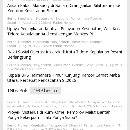
Arisan Kabar Marsaoly di Bacan Dirangkaikan Silaturahmi ke
Kedaton Kesultanan Bacan
Berita
,
Kesehatan
,
Masyarakat
,
Nasional
,
Pemerintah
,
Redaksi
,
Sosial
|
Agustus 7, 2026
Oleh
Faduli Nomor
Upaya Peningkatan Kualitas Pelayanan Kesehatan, Wali Kota
Tidore Kepulauan Audiensi dengan Menkes RI
Berita
,
Ekonomi
,
Kesehatan
,
Masyarakat
,
Pemerintah
,
Redaksi
,
Sosial
|
Agustus 7, 2026
Oleh
Faduli Nomor
Bakti Sosial Operasi Katarak di Kota Tidore Kepulauan Resmi
Berlangsung
Berita
,
Ekonomi
,
Masyarakat
,
Pemerintah
,
Redaksi
,
Sosial
,
Viral
|
Agustus
5, 2026
Oleh
Faduli Nomor
Kepala BPS Halmahera Timur Kunjungi Kantor Camat Maba
Utara, Percepat Pencacahan SE2026
TNI & Polri
1649 berita
Berita
,
Hukum
,
Infrastruktur
,
Kejaksaan
,
Kesehatan
,
Masyarakat
,
Nasional
,
Pemerintah
,
Redaksi
,
TNI & Polri
,
Viral
|
Agustus 8, 2026
Oleh
Faduli Nomor
Proyek Misterius di Rum–Ome, Pemprov Malut Bantah
Punya Pekerjaan—Lalu Punya Siapa?
Berita
,
Hukum
,
Kesehatan
,
Masyarakat
,
Otomatif
,
Pemerintah
,
Redaksi
,
TNI
& Polri
,
Viral
|
Agustus 7, 2026
Oleh
Faduli Nomor