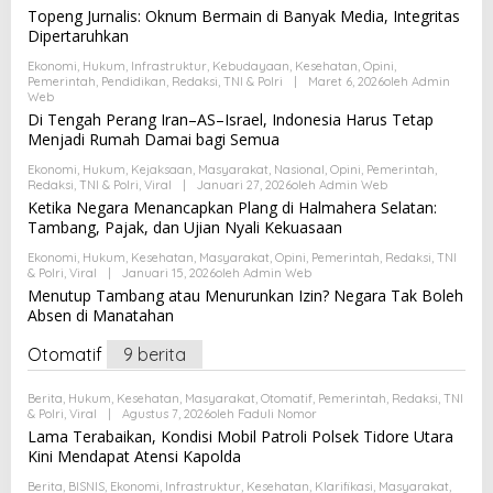
Topeng Jurnalis: Oknum Bermain di Banyak Media, Integritas
Dipertaruhkan
Ekonomi
,
Hukum
,
Infrastruktur
,
Kebudayaan
,
Kesehatan
,
Opini
,
Pemerintah
,
Pendidikan
,
Redaksi
,
TNI & Polri
|
Maret 6, 2026
Oleh
Admin
Web
Di Tengah Perang Iran–AS–Israel, Indonesia Harus Tetap
Menjadi Rumah Damai bagi Semua
Ekonomi
,
Hukum
,
Kejaksaan
,
Masyarakat
,
Nasional
,
Opini
,
Pemerintah
,
Redaksi
,
TNI & Polri
,
Viral
|
Januari 27, 2026
Oleh
Admin Web
Ketika Negara Menancapkan Plang di Halmahera Selatan:
Tambang, Pajak, dan Ujian Nyali Kekuasaan
Ekonomi
,
Hukum
,
Kesehatan
,
Masyarakat
,
Opini
,
Pemerintah
,
Redaksi
,
TNI
& Polri
,
Viral
|
Januari 15, 2026
Oleh
Admin Web
Menutup Tambang atau Menurunkan Izin? Negara Tak Boleh
Absen di Manatahan
Otomatif
9 berita
Berita
,
Hukum
,
Kesehatan
,
Masyarakat
,
Otomatif
,
Pemerintah
,
Redaksi
,
TNI
& Polri
,
Viral
|
Agustus 7, 2026
Oleh
Faduli Nomor
Lama Terabaikan, Kondisi Mobil Patroli Polsek Tidore Utara
Kini Mendapat Atensi Kapolda
Berita
,
BISNIS
,
Ekonomi
,
Infrastruktur
,
Kesehatan
,
Klarifikasi
,
Masyarakat
,