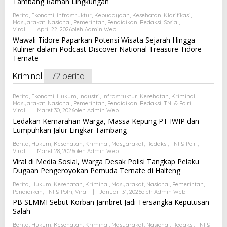
Tambang Ramah Lingkungan
Berita
,
Ekonomi
,
Infrastruktur
,
Kebudayaan
,
Kesehatan
,
Klarifikasi
,
Masyarakat
,
Nasional
,
Pemerintah
,
Pendidikan
,
Redaksi
,
Sosial
,
Viral
|
April 22, 2026
Oleh
Admin Web
Wawali Tidore Paparkan Potensi Wisata Sejarah Hingga
Kuliner dalam Podcast Discover National Treasure Tidore-
Ternate
Kriminal
72 berita
Berita
,
Ekonomi
,
Hukum
,
Industri
,
Infrastruktur
,
Kesehatan
,
Kriminal
,
Masyarakat
,
Nasional
,
Pemerintah
,
Pendidikan
,
Redaksi
,
TNI & Polri
,
Viral
|
Maret 30, 2026
Oleh
Admin Web
Ledakan Kemarahan Warga, Massa Kepung PT IWIP dan
Lumpuhkan Jalur Lingkar Tambang
Berita
,
Hukum
,
Kesehatan
,
Kriminal
,
Masyarakat
,
Redaksi
,
TNI & Polri
,
Viral
|
Maret 28, 2026
Oleh
Admin Web
Viral di Media Sosial, Warga Desak Polisi Tangkap Pelaku
Dugaan Pengeroyokan Pemuda Ternate di Halteng
Berita
,
Hukum
,
Kesehatan
,
Kriminal
,
Masyarakat
,
Nasional
,
Pemerintah
,
Pendidikan
,
TNI & Polri
,
Viral
|
Januari 31, 2026
Oleh
Admin Web
PB SEMMI Sebut Korban Jambret Jadi Tersangka Keputusan
Salah
Berita
,
Hukum
,
Kesehatan
,
Kriminal
,
Masyarakat
,
Nasional
,
Redaksi
,
TNI &