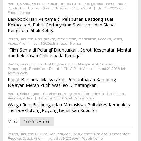
Berita
,
BISNIS
,
Ekonomi
,
Hukum
,
Infrastruktur
,
Masyarakat
,
Pemerintah
,
Pendidikan
,
Redaksi
,
Sosial
,
TNI & Polri
,
Video
,
Viral
|
Juli 15, 2026
Oleh
Faduli Nomor
Easybook Hari Pertama di Pelabuhan Bastiong Tuai
Kekacauan, Publik Pertanyakan Sosialisasi dan Siapa
Pengelola Pihak Ketiga
Berita
,
Hiburan
,
Masyarakat
,
Pemerintah
,
Pendidikan
,
Redaksi
,
Sosial
,
Video
,
Viral
|
Juli 1, 2026
Oleh
Faduli Nomor
“Film ‘Senja di Pelangi’ Diluncurkan, Soroti Kesehatan Mental
dan Kekerasan Online pada Remaja”
Berita
,
Ekonomi
,
Infrastruktur
,
Kesehatan
,
Masyarakat
,
Nasional
,
Pemerintah
,
Pendidikan
,
Redaksi
,
TNI & Polri
,
Video
|
Juni 21, 2026
Oleh
Admin Web
Rapat Bersama Masyarakat, Pemanfaatan Kampung
Nelayan Merah Putih Wasileo Dimatangkan
Berita
,
Kebudayaan
,
Kesehatan
,
Masyarakat
,
Pemerintah
,
Pendidikan
,
Redaksi
,
Video
|
Februari 13, 2026
Oleh
Admin Web
Warga Rum Balibunga dan Mahasiswa Poltekkes Kemenkes
Ternate Gotong Royong Bersihkan Kuburan
Viral
1623 berita
Berita
,
Hiburan
,
Hukum
,
Kebudayaan
,
Masyarakat
,
Nasional
,
Pemerintah
,
Redaksi
,
Sosial
,
Viral
|
Agustus 8, 2026
Oleh
Faduli Nomor