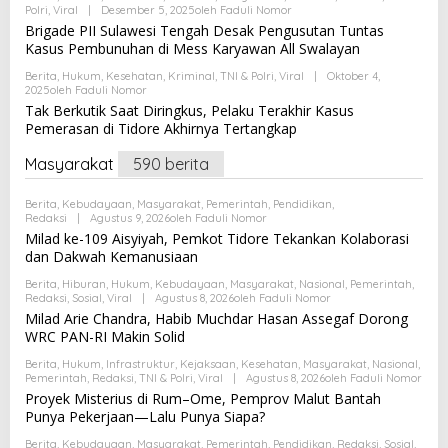
Polri
,
Viral
|
Desember 5, 2025
Oleh
Faduli Nomor
Brigade PII Sulawesi Tengah Desak Pengusutan Tuntas
Kasus Pembunuhan di Mess Karyawan All Swalayan
Berita
,
Hukum
,
Kesehatan
,
Kriminal
,
TNI & Polri
,
Viral
|
Oktober 4,
2025
Oleh
Faduli Nomor
Tak Berkutik Saat Diringkus, Pelaku Terakhir Kasus
Pemerasan di Tidore Akhirnya Tertangkap
Masyarakat
590 berita
Berita
,
Kebudayaan
,
Masyarakat
,
Pemerintah
,
Pendidikan
,
Redaksi
|
Agustus 9, 2026
Oleh
Faduli Nomor
Milad ke-109 Aisyiyah, Pemkot Tidore Tekankan Kolaborasi
dan Dakwah Kemanusiaan
Berita
,
Hiburan
,
Hukum
,
Kebudayaan
,
Masyarakat
,
Nasional
,
Pemerintah
,
Redaksi
,
Sosial
,
Viral
|
Agustus 8, 2026
Oleh
Faduli Nomor
Milad Arie Chandra, Habib Muchdar Hasan Assegaf Dorong
WRC PAN-RI Makin Solid
Berita
,
Hukum
,
Infrastruktur
,
Kejaksaan
,
Kesehatan
,
Masyarakat
,
Nasional
,
Pemerintah
,
Redaksi
,
TNI & Polri
,
Viral
|
Agustus 8, 2026
Oleh
Faduli Nomor
Proyek Misterius di Rum–Ome, Pemprov Malut Bantah
Punya Pekerjaan—Lalu Punya Siapa?
Berita
,
Kebudayaan
,
Masyarakat
,
Pemerintah
,
Pendidikan
,
Redaksi
,
Sosial
,