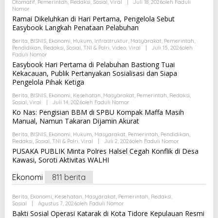
Otomatif
,
Pemerintah
,
Redaksi
,
Sosial
,
Viral
|
Juli 18, 2026
Oleh
Faduli
Nomor
Ramai Dikeluhkan di Hari Pertama, Pengelola Sebut
Easybook Langkah Penataan Pelabuhan
Berita
,
BISNIS
,
Ekonomi
,
Hukum
,
Infrastruktur
,
Masyarakat
,
Pemerintah
,
Pendidikan
,
Redaksi
,
Sosial
,
TNI & Polri
,
Video
,
Viral
|
Juli 15, 2026
Oleh
Faduli Nomor
Easybook Hari Pertama di Pelabuhan Bastiong Tuai
Kekacauan, Publik Pertanyakan Sosialisasi dan Siapa
Pengelola Pihak Ketiga
Berita
,
BISNIS
,
Ekonomi
,
Kesehatan
,
Masyarakat
,
Pemerintah
,
Redaksi
,
Sosial
,
Viral
|
Juli 14, 2026
Oleh
Faduli Nomor
Ko Nas: Pengisian BBM di SPBU Kompak Maffa Masih
Manual, Namun Takaran Dijamin Akurat
Berita
,
BISNIS
,
Ekonomi
,
Hukum
,
Masyarakat
,
Pemerintah
,
Pendidikan
,
Redaksi
,
Sosial
,
TNI & Polri
,
Viral
|
Juli 2, 2026
Oleh
Faduli Nomor
PUSAKA PUBLIK Minta Polres Halsel Cegah Konflik di Desa
Kawasi, Soroti Aktivitas WALHI
Ekonomi
811 berita
Berita
,
Ekonomi
,
Kesehatan
,
Masyarakat
,
Pemerintah
,
Redaksi
,
Sosial
|
Agustus 7, 2026
Oleh
Faduli Nomor
Bakti Sosial Operasi Katarak di Kota Tidore Kepulauan Resmi