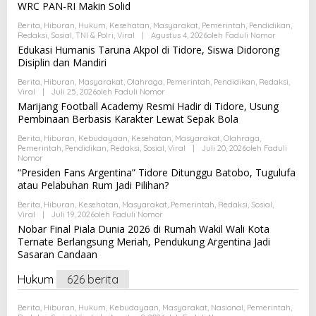
WRC PAN-RI Makin Solid
Berita
,
Hiburan
,
Hukum
,
Kesehatan
,
Masyarakat
,
Pemerintah
,
Pendidikan
,
Redaksi
,
Sosial
,
TNI & Polri
,
Viral
|
Agustus 4, 2026
Oleh
Faduli Nomor
Edukasi Humanis Taruna Akpol di Tidore, Siswa Didorong
Disiplin dan Mandiri
Berita
,
Hiburan
,
Masyarakat
,
Olahraga
,
Pemerintah
,
Pendidikan
,
Redaksi
,
Viral
|
Juli 25, 2026
Oleh
Faduli Nomor
Marijang Football Academy Resmi Hadir di Tidore, Usung
Pembinaan Berbasis Karakter Lewat Sepak Bola
Berita
,
Hiburan
,
Kebudayaan
,
Kesehatan
,
Masyarakat
,
Olahraga
,
Pemerintah
,
Pendidikan
,
Redaksi
,
Sosial
,
Viral
|
Juli 20, 2026
Oleh
Faduli
Nomor
“Presiden Fans Argentina” Tidore Ditunggu Batobo, Tugulufa
atau Pelabuhan Rum Jadi Pilihan?
Berita
,
Hiburan
,
Kesehatan
,
Masyarakat
,
Pemerintah
,
Redaksi
,
Sosial
,
Viral
|
Juli 19, 2026
Oleh
Faduli Nomor
Nobar Final Piala Dunia 2026 di Rumah Wakil Wali Kota
Ternate Berlangsung Meriah, Pendukung Argentina Jadi
Sasaran Candaan
Hukum
626 berita
Berita
,
Hiburan
,
Hukum
,
Kebudayaan
,
Masyarakat
,
Nasional
,
Pemerintah
,