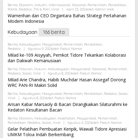
Berita
,
Ekonomi
,
Industri
,
Internasional
,
Nasional
,
Pemerintah
,
Pendidikan
,
Politik
,
Redaksi
,
TNI & Polri
,
Viral
|
April 23, 2026
Oleh
Admin Web
Wamenhan dan CEO Dirgantara Bahas Strategi Pertahanan
Modern Indonesia
Kebudayaan
166 berita
Berita
,
Kebudayaan
,
Masyarakat
,
Pemerintah
,
Pendidikan
,
Redaksi
|
Agustus 9, 2026
Oleh
Faduli Nomor
Milad ke-109 Aisyiyah, Pemkot Tidore Tekankan Kolaborasi
dan Dakwah Kemanusiaan
Berita
,
Hiburan
,
Hukum
,
Kebudayaan
,
Masyarakat
,
Nasional
,
Pemerintah
,
Redaksi
,
Sosial
,
Viral
|
Agustus 8, 2026
Oleh
Faduli Nomor
Milad Arie Chandra, Habib Muchdar Hasan Assegaf Dorong
WRC PAN-RI Makin Solid
Berita
,
Kebudayaan
,
Masyarakat
,
Pemerintah
,
Pendidikan
,
Redaksi
,
Sosial
,
Viral
|
Agustus 8, 2026
Oleh
Faduli Nomor
Arisan Kabar Marsaoly di Bacan Dirangkaikan Silaturahmi ke
Kedaton Kesultanan Bacan
Berita
,
Ekonomi
,
Kebudayaan
,
Kesehatan
,
Masyarakat
,
Pemerintah
,
Pendidikan
,
Redaksi
,
Sosial
,
Viral
|
Agustus 4, 2026
Oleh
Faduli Nomor
Gelar Pelatihan Pembuatan Keripik, Wawali Tidore Apresiasi
UMKM Toloa Indah Berkembang