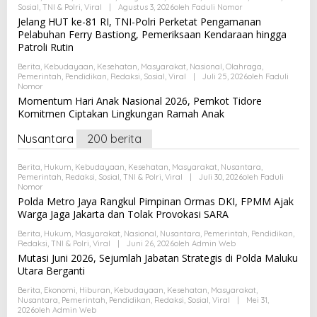
Sosial
,
TNI & Polri
,
Viral
|
Agustus 3, 2026
Oleh
Faduli Nomor
Jelang HUT ke-81 RI, TNI-Polri Perketat Pengamanan
Pelabuhan Ferry Bastiong, Pemeriksaan Kendaraan hingga
Patroli Rutin
Berita
,
Kebudayaan
,
Kesehatan
,
Masyarakat
,
Nasional
,
Olahraga
,
Pemerintah
,
Pendidikan
,
Redaksi
,
Sosial
,
Viral
|
Juli 25, 2026
Oleh
Faduli
Nomor
Momentum Hari Anak Nasional 2026, Pemkot Tidore
Komitmen Ciptakan Lingkungan Ramah Anak
Nusantara
200 berita
Berita
,
Hukum
,
Kebudayaan
,
Kesehatan
,
Masyarakat
,
Nusantara
,
Pemerintah
,
Redaksi
,
Sosial
,
TNI & Polri
,
Viral
|
Juli 30, 2026
Oleh
Faduli
Nomor
Polda Metro Jaya Rangkul Pimpinan Ormas DKI, FPMM Ajak
Warga Jaga Jakarta dan Tolak Provokasi SARA
Berita
,
Hukum
,
Masyarakat
,
Nasional
,
Nusantara
,
Pemerintah
,
Pendidikan
,
Redaksi
,
TNI & Polri
,
Viral
|
Juni 26, 2026
Oleh
Admin Web
Mutasi Juni 2026, Sejumlah Jabatan Strategis di Polda Maluku
Utara Berganti
Berita
,
Ekonomi
,
Hiburan
,
Kebudayaan
,
Kesehatan
,
Masyarakat
,
Nusantara
,
Pemerintah
,
Pendidikan
,
Redaksi
,
Sosial
,
Viral
|
Mei 31,
2026
Oleh
Admin Web