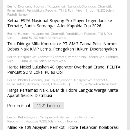
Berita
,
Ekonomi
,
Hiburan
,
Masyarakat
,
Nasional
,
Olahraga
,
Otomotif
,
Pemerintah
,
Pendidikan
,
Redaksi
,
TNI & Polri
,
Viral
|
Juli 18, 2026
Oleh
Faduli Nomor
Ketua IESPA Nasional Boyong Pro Player Legendaris ke
Ternate, Suntik Semangat Atlet Kapolda Cup 2026
Berita
,
Hukum
,
Masyarakat
,
Otomotif
,
Pendidikan
,
Redaksi
,
TNI & Polri
,
Viral
|
Juni 30, 2026
Oleh
Admin Web
Truk Diduga Milik Kontraktor PT GMG Tanpa Pelat Nomor
Bebas Naik KMP Lema, Penegakan Hukum Dipertanyakan
Berita
,
Masyarakat
,
Otomatif
,
Otomotif
,
Pemerintah
,
Pendidikan
,
Redaksi
,
Viral
|
Juni 28, 2026
Oleh
Admin Web
Harita Nickel Luluskan 40 Operator Overhead Crane, PELITA
Perkuat SDM Lokal Pulau Obi
Berita
,
BISNIS
,
Ekonomi
,
Hukum
,
Kejaksaan
,
Masyarakat
,
Otomotif
,
Pemerintah
,
Redaksi
,
Sosial
,
TNI & Polri
|
Juni 10, 2026
Oleh
Admin Web
Harga Pertamax Naik, BBM di Tidore Langka; Warga Minta
Aparat Selidiki Distribusi
Pemerintah
1221 berita
Berita
,
Kebudayaan
,
Masyarakat
,
Pemerintah
,
Pendidikan
,
Redaksi
|
Agustus 9, 2026
Oleh
Faduli Nomor
Milad ke-109 Aisyiyah, Pemkot Tidore Tekankan Kolaborasi