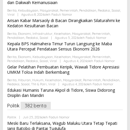
dan Dakwah Kemanusiaan
Berita
,
Kebudayaan
,
Masyarakat
,
Pemerintah
,
Pendidikan
,
Redaksi
,
Sosial
,
Viral
|
Agustus 8, 2026
Oleh
Faduli Nomor
Arisan Kabar Marsaoly di Bacan Dirangkaikan Silaturahmi ke
Kedaton Kesultanan Bacan
Berita
,
Ekonomi
,
Infrastruktur
,
Kesehatan
,
Masyarakat
,
Pemerintah
,
Pendidikan
,
Redaksi
,
Sosial
|
Agustus 5, 2026
Oleh
Faduli Nomor
Kepala BPS Halmahera Timur Turun Langsung ke Maba
Utara Percepat Pendataan Sensus Ekonomi 2026
Berita
,
Ekonomi
,
Kebudayaan
,
Kesehatan
,
Masyarakat
,
Pemerintah
,
Pendidikan
,
Redaksi
,
Sosial
,
Viral
|
Agustus 4, 2026
Oleh
Faduli Nomor
Gelar Pelatihan Pembuatan Keripik, Wawali Tidore Apresiasi
UMKM Toloa Indah Berkembang
Berita
,
Hiburan
,
Hukum
,
Kesehatan
,
Masyarakat
,
Pemerintah
,
Pendidikan
,
Redaksi
,
Sosial
,
TNI & Polri
,
Viral
|
Agustus 4, 2026
Oleh
Faduli Nomor
Edukasi Humanis Taruna Akpol di Tidore, Siswa Didorong
Disiplin dan Mandiri
Politik
382 berita
Politik
|
Juli 25, 2026
Oleh
Faduli Nomor
Meski Baru Terlaksana, Wagub Maluku Utara Tetap Tepati
Janji Batobo di Pantai Tugulufa