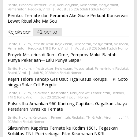
Berita
,
Ekonomi
,
Infrastruktur
,
Kebudayaan
,
Kesehatan
,
Masyarakat
,
Pemerintah
,
Redaksi
,
Viral
|
Agustus 3, 2026
Oleh
Faduli Nomor
Pemkot Ternate dan Perumda Ake Gaale Perkuat Konservasi
Lewat Ritual Ake Ma Sou
Kejaksaan
42 berita
Berita
,
Hukum
,
Infrastruktur
,
Kejaksaan
,
Kesehatan
,
Masyarakat
,
Nasional
,
Pemerintah
,
Redaksi
,
TNI & Polri
,
Viral
|
Agustus 8, 2026
Oleh
Faduli Nomor
Proyek Misterius di Rum–Ome, Pemprov Malut Bantah
Punya Pekerjaan—Lalu Punya Siapa?
Berita
,
Hukum
,
Infrastruktur
,
Kejaksaan
,
Masyarakat
,
Pemerintah
,
Redaksi
,
Sosial
,
Viral
|
Juli 30, 2026
Oleh
Faduli Nomor
Kejari Tidore Tancap Gas Usut Tiga Kasus Korupsi, TPI Goto
hingga Solar Cell Bergulir
Berita
,
Hukum
,
Kejaksaan
,
Kesehatan
,
Masyarakat
,
Pemerintah
,
Redaksi
,
TNI & Polri
,
Viral
|
Juli 20, 2026
Oleh
Faduli Nomor
Polsek Ibu Amankan 960 Kantong Captikus, Gagalkan Upaya
Peredaran Miras ke Ternate
Berita
,
Hukum
,
Kejaksaan
,
Pemerintah
,
Redaksi
,
TNI & Polri
,
Viral
|
Juli 14,
2026
Oleh
Faduli Nomor
Silaturahmi Kapolres Ternate ke Kodim 1501, Tegaskan
Soliditas TNI–Polri sebagai Pilar Keamanan NKRI