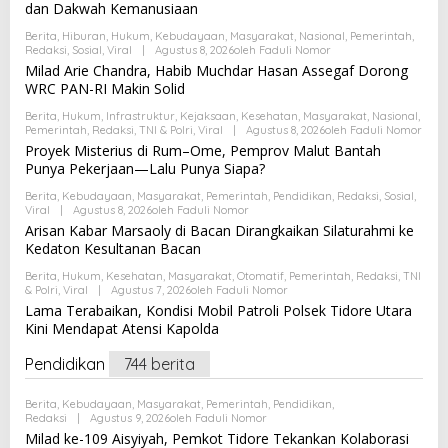
dan Dakwah Kemanusiaan
Berita
,
Hiburan
,
Hukum
,
Kebudayaan
,
Masyarakat
,
Nasional
,
Pemerintah
,
Redaksi
,
Sosial
,
Viral
|
Agustus 8, 2026
Oleh
Faduli Nomor
Milad Arie Chandra, Habib Muchdar Hasan Assegaf Dorong
WRC PAN-RI Makin Solid
Berita
,
Hukum
,
Infrastruktur
,
Kejaksaan
,
Kesehatan
,
Masyarakat
,
Nasional
,
Pemerintah
,
Redaksi
,
TNI & Polri
,
Viral
|
Agustus 8, 2026
Oleh
Faduli Nomor
Proyek Misterius di Rum–Ome, Pemprov Malut Bantah
Punya Pekerjaan—Lalu Punya Siapa?
Berita
,
Kebudayaan
,
Masyarakat
,
Pemerintah
,
Pendidikan
,
Redaksi
,
Sosial
,
Viral
|
Agustus 8, 2026
Oleh
Faduli Nomor
Arisan Kabar Marsaoly di Bacan Dirangkaikan Silaturahmi ke
Kedaton Kesultanan Bacan
Berita
,
Hukum
,
Kesehatan
,
Masyarakat
,
Otomatif
,
Pemerintah
,
Redaksi
,
TNI
& Polri
,
Viral
|
Agustus 7, 2026
Oleh
Faduli Nomor
Lama Terabaikan, Kondisi Mobil Patroli Polsek Tidore Utara
Kini Mendapat Atensi Kapolda
Pendidikan
744 berita
Berita
,
Kebudayaan
,
Masyarakat
,
Pemerintah
,
Pendidikan
,
Redaksi
|
Agustus 9, 2026
Oleh
Faduli Nomor
Milad ke-109 Aisyiyah, Pemkot Tidore Tekankan Kolaborasi