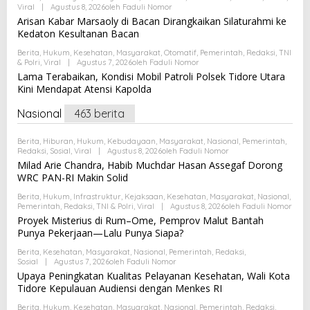
Viral
|
Agustus 8, 2026
Oleh
Faduli Nomor
Arisan Kabar Marsaoly di Bacan Dirangkaikan Silaturahmi ke
Kedaton Kesultanan Bacan
Berita
,
Hukum
,
Kesehatan
,
Masyarakat
,
Otomatif
,
Pemerintah
,
Redaksi
,
TNI
& Polri
,
Viral
|
Agustus 7, 2026
Oleh
Faduli Nomor
Lama Terabaikan, Kondisi Mobil Patroli Polsek Tidore Utara
Kini Mendapat Atensi Kapolda
Nasional
463 berita
Berita
,
Hiburan
,
Hukum
,
Kebudayaan
,
Masyarakat
,
Nasional
,
Pemerintah
,
Redaksi
,
Sosial
,
Viral
|
Agustus 8, 2026
Oleh
Faduli Nomor
Milad Arie Chandra, Habib Muchdar Hasan Assegaf Dorong
WRC PAN-RI Makin Solid
Berita
,
Hukum
,
Infrastruktur
,
Kejaksaan
,
Kesehatan
,
Masyarakat
,
Nasional
,
Pemerintah
,
Redaksi
,
TNI & Polri
,
Viral
|
Agustus 8, 2026
Oleh
Faduli Nomor
Proyek Misterius di Rum–Ome, Pemprov Malut Bantah
Punya Pekerjaan—Lalu Punya Siapa?
Berita
,
Kesehatan
,
Masyarakat
,
Nasional
,
Pemerintah
,
Redaksi
,
Sosial
|
Agustus 7, 2026
Oleh
Faduli Nomor
Upaya Peningkatan Kualitas Pelayanan Kesehatan, Wali Kota
Tidore Kepulauan Audiensi dengan Menkes RI
Berita
,
Hukum
,
Kesehatan
,
Masyarakat
,
Nasional
,
Pemerintah
,
Redaksi
,