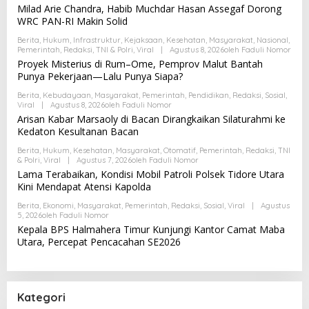
Milad Arie Chandra, Habib Muchdar Hasan Assegaf Dorong
WRC PAN-RI Makin Solid
Berita
,
Hukum
,
Infrastruktur
,
Kejaksaan
,
Kesehatan
,
Masyarakat
,
Nasional
,
Pemerintah
,
Redaksi
,
TNI & Polri
,
Viral
|
Agustus 8, 2026
Oleh
Faduli Nomor
Proyek Misterius di Rum–Ome, Pemprov Malut Bantah
Punya Pekerjaan—Lalu Punya Siapa?
Berita
,
Kebudayaan
,
Masyarakat
,
Pemerintah
,
Pendidikan
,
Redaksi
,
Sosial
,
Viral
|
Agustus 8, 2026
Oleh
Faduli Nomor
Arisan Kabar Marsaoly di Bacan Dirangkaikan Silaturahmi ke
Kedaton Kesultanan Bacan
Berita
,
Hukum
,
Kesehatan
,
Masyarakat
,
Otomatif
,
Pemerintah
,
Redaksi
,
TNI
& Polri
,
Viral
|
Agustus 7, 2026
Oleh
Faduli Nomor
Lama Terabaikan, Kondisi Mobil Patroli Polsek Tidore Utara
Kini Mendapat Atensi Kapolda
Berita
,
Ekonomi
,
Masyarakat
,
Pemerintah
,
Redaksi
,
Sosial
,
Viral
|
Agustus
5, 2026
Oleh
Faduli Nomor
Kepala BPS Halmahera Timur Kunjungi Kantor Camat Maba
Utara, Percepat Pencacahan SE2026
Kategori