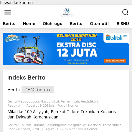
Lewati ke konten
Berita
Home
Olahraga
Berita
Otomatif
BISNIS
Indeks Berita
Berita
1830 berita
|
F
E
Berita
,
Kebudayaan
,
Masyarakat
,
Pemerintah
,
Pendidikan
,
B
Redaksi
|
Agustus 9, 2026
Oleh
Faduli Nomor
R
Milad ke-109 Aisyiyah, Pemkot Tidore Tekankan Kolaborasi
U
A
dan Dakwah Kemanusiaan
R
I
Berita
,
Hiburan
,
Hukum
,
Kebudayaan
,
Masyarakat
,
Nasional
,
Pemerintah
,
1
Redaksi
,
Sosial
,
Viral
|
Agustus 8, 2026
Oleh
Faduli Nomor
9