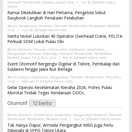
Otomatif
,
Pemerintah
,
Redaksi
,
Sosial
,
Viral
|
Juli 18, 2026
Oleh
Faduli
Nomor
Ramai Dikeluhkan di Hari Pertama, Pengelola Sebut
Easybook Langkah Penataan Pelabuhan
Berita
,
Masyarakat
,
Otomatif
,
Otomotif
,
Pemerintah
,
Pendidikan
,
Redaksi
,
Viral
|
Juni 28, 2026
Oleh
Admin Web
Harita Nickel Luluskan 40 Operator Overhead Crane, PELITA
Perkuat SDM Lokal Pulau Obi
Berita
,
Ekonomi
,
Hiburan
,
Infrastruktur
,
Kejaksaan
,
Kesehatan
,
Masyarakat
,
Nasional
,
Olahraga
,
Otomatif
,
Pemerintah
,
Pendidikan
,
Redaksi
,
Sosial
,
TNI & Polri
,
Viral
|
Mei 10, 2026
Oleh
Admin Web
Event Otomotif Bergengsi Digelar di Tidore, Pembalap dari
Sulawesi hingga Jawa Ikut Berlaga
Berita
,
Hukum
,
Kesehatan
,
Masyarakat
,
Otomatif
,
Pemerintah
,
TNI & Polri
,
Viral
|
Februari 11, 2026
Oleh
Admin Web
Gelar Operasi Keselamatan Kieraha 2026, Polres Pulau
Morotai Tindak Tegas Kendaraan ODOL
Otomotif
12 berita
Berita
,
Ekonomi
,
Infrastruktur
,
Kesehatan
,
Masyarakat
,
Nasional
,
Otomotif
,
Pemerintah
,
Pendidikan
,
Redaksi
,
Viral
|
Juli 24, 2026
Oleh
Faduli Nomor
Tak Hanya Dapur, Armada Pengangkut MBG Juga Perlu
Dibenahi di SPPG Tidore Utara