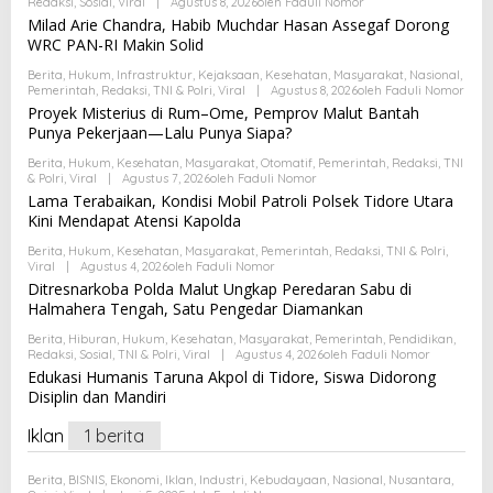
Redaksi
,
Sosial
,
Viral
|
Agustus 8, 2026
Oleh
Faduli Nomor
Milad Arie Chandra, Habib Muchdar Hasan Assegaf Dorong
WRC PAN-RI Makin Solid
Berita
,
Hukum
,
Infrastruktur
,
Kejaksaan
,
Kesehatan
,
Masyarakat
,
Nasional
,
Pemerintah
,
Redaksi
,
TNI & Polri
,
Viral
|
Agustus 8, 2026
Oleh
Faduli Nomor
Proyek Misterius di Rum–Ome, Pemprov Malut Bantah
Punya Pekerjaan—Lalu Punya Siapa?
Berita
,
Hukum
,
Kesehatan
,
Masyarakat
,
Otomatif
,
Pemerintah
,
Redaksi
,
TNI
& Polri
,
Viral
|
Agustus 7, 2026
Oleh
Faduli Nomor
Lama Terabaikan, Kondisi Mobil Patroli Polsek Tidore Utara
Kini Mendapat Atensi Kapolda
Berita
,
Hukum
,
Kesehatan
,
Masyarakat
,
Pemerintah
,
Redaksi
,
TNI & Polri
,
Viral
|
Agustus 4, 2026
Oleh
Faduli Nomor
Ditresnarkoba Polda Malut Ungkap Peredaran Sabu di
Halmahera Tengah, Satu Pengedar Diamankan
Berita
,
Hiburan
,
Hukum
,
Kesehatan
,
Masyarakat
,
Pemerintah
,
Pendidikan
,
Redaksi
,
Sosial
,
TNI & Polri
,
Viral
|
Agustus 4, 2026
Oleh
Faduli Nomor
Edukasi Humanis Taruna Akpol di Tidore, Siswa Didorong
Disiplin dan Mandiri
Iklan
1 berita
Berita
,
BISNIS
,
Ekonomi
,
Iklan
,
Industri
,
Kebudayaan
,
Nasional
,
Nusantara
,