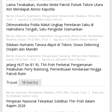
Lama Terabaikan, Kondisi Mobil Patroli Polsek Tidore Utara
Kini Mendapat Atensi Kapolda
Berita
,
Hukum
,
Kesehatan
,
Masyarakat
,
Pemerintah
,
Redaksi
,
TNI & Polri
,
Viral
|
Agustus 4, 2026
Oleh
Faduli Nomor
Ditresnarkoba Polda Malut Ungkap Peredaran Sabu di
Halmahera Tengah, Satu Pengedar Diamankan
Berita
,
Hiburan
,
Hukum
,
Kesehatan
,
Masyarakat
,
Pemerintah
,
Pendidikan
,
Redaksi
,
Sosial
,
TNI & Polri
,
Viral
|
Agustus 4, 2026
Oleh
Faduli Nomor
Edukasi Humanis Taruna Akpol di Tidore, Siswa Didorong
Disiplin dan Mandiri
Berita
,
Hukum
,
Kesehatan
,
Masyarakat
,
Nasional
,
Pemerintah
,
Redaksi
,
Sosial
,
TNI & Polri
,
Viral
|
Agustus 3, 2026
Oleh
Faduli Nomor
Jelang HUT ke-81 RI, TNI-Polri Perketat Pengamanan
Pelabuhan Ferry Bastiong, Pemeriksaan Kendaraan hingga
Patroli Rutin
Travel
18 berita
Berita
,
Nasional
,
Pendidikan
,
Redaksi
,
TNI & Polri
,
Travel
,
Viral
|
Februari
10, 2026
Oleh
Admin Web
Pimpinan Nasional Tekankan Soliditas TNI–Polri dalam
Rapim 2026