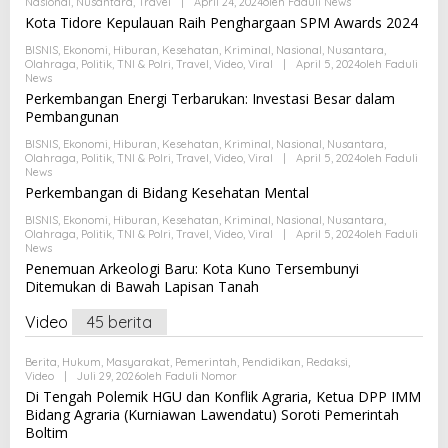
Nasional
,
Nusantara
,
Travel
|
April 24, 2024
Oleh
Faduli News
Kota Tidore Kepulauan Raih Penghargaan SPM Awards 2024
BISNIS
,
Ekonomi
,
Hiburan
,
Kesehatan
,
Kriminal
,
Nasional
,
Nusantara
,
Olahraga
,
Politik
,
TNI & Polri
,
Travel
,
Video
,
Viral
|
April 5, 2024
Oleh
Faduli
News
Perkembangan Energi Terbarukan: Investasi Besar dalam
Pembangunan
BISNIS
,
Ekonomi
,
Hiburan
,
Kesehatan
,
Kriminal
,
Nasional
,
Nusantara
,
Olahraga
,
Politik
,
TNI & Polri
,
Travel
,
Video
,
Viral
|
April 5, 2024
Oleh
Faduli
News
Perkembangan di Bidang Kesehatan Mental
BISNIS
,
Ekonomi
,
Hiburan
,
Kesehatan
,
Kriminal
,
Nasional
,
Nusantara
,
Olahraga
,
Politik
,
TNI & Polri
,
Travel
,
Video
,
Viral
|
April 5, 2024
Oleh
Faduli
News
Penemuan Arkeologi Baru: Kota Kuno Tersembunyi
Ditemukan di Bawah Lapisan Tanah
Video
45 berita
Berita
,
Hukum
,
Masyarakat
,
Pemerintah
,
Pendidikan
,
Redaksi
,
Video
|
Juli 29, 2026
Oleh
Faduli Nomor
Di Tengah Polemik HGU dan Konflik Agraria, Ketua DPP IMM
Bidang Agraria (Kurniawan Lawendatu) Soroti Pemerintah
Boltim