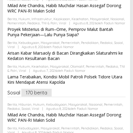
Milad Arie Chandra, Habib Muchdar Hasan Assegaf Dorong
WRC PAN-RI Makin Solid
Berita
,
Hukum
,
Infrastruktur
,
Kejaksaan
,
Kesehatan
,
Masyarakat
,
Nasional
,
Pemerintah
,
Redaksi
,
TNI & Polri
,
Viral
|
Agustus 8, 2026
Oleh
Faduli Nomor
Proyek Misterius di Rum–Ome, Pemprov Malut Bantah
Punya Pekerjaan—Lalu Punya Siapa?
Berita
,
Kebudayaan
,
Masyarakat
,
Pemerintah
,
Pendidikan
,
Redaksi
,
Sosial
,
Viral
|
Agustus 8, 2026
Oleh
Faduli Nomor
Arisan Kabar Marsaoly di Bacan Dirangkaikan Silaturahmi ke
Kedaton Kesultanan Bacan
Berita
,
Hukum
,
Kesehatan
,
Masyarakat
,
Otomatif
,
Pemerintah
,
Redaksi
,
TNI
& Polri
,
Viral
|
Agustus 7, 2026
Oleh
Faduli Nomor
Lama Terabaikan, Kondisi Mobil Patroli Polsek Tidore Utara
Kini Mendapat Atensi Kapolda
Sosial
170 berita
Berita
,
Hiburan
,
Hukum
,
Kebudayaan
,
Masyarakat
,
Nasional
,
Pemerintah
,
Redaksi
,
Sosial
,
Viral
|
Agustus 8, 2026
Oleh
Faduli Nomor
Milad Arie Chandra, Habib Muchdar Hasan Assegaf Dorong
WRC PAN-RI Makin Solid
Berita
,
Kebudayaan
,
Masyarakat
,
Pemerintah
,
Pendidikan
,
Redaksi
,
Sosial
,
Viral
|
Agustus 8, 2026
Oleh
Faduli Nomor