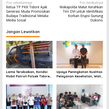
N
Pos sebelumnya
Pos berikutnya
Ketua TP PKK Tidore Ajak
Wakapolda Malut Kerahkan
a
Generasi Muda Promosikan
Tim DVI untuk Identifikasi
v
Budaya Tradisional Melalui
Korban Erupsi Gunung
Media Sosial
Dukono
i
g
Jangan Lewatkan
a
s
i
p
o
s
Lama Terabaikan, Kondisi
Upaya Peningkatan Kualitas
Mobil Patroli Polsek Tidore
Pelayanan Kesehatan, Wali
Utara Kini Mendapat Atensi
Kota Tidore Kepulauan
Kapolda
Audiensi dengan Menkes RI