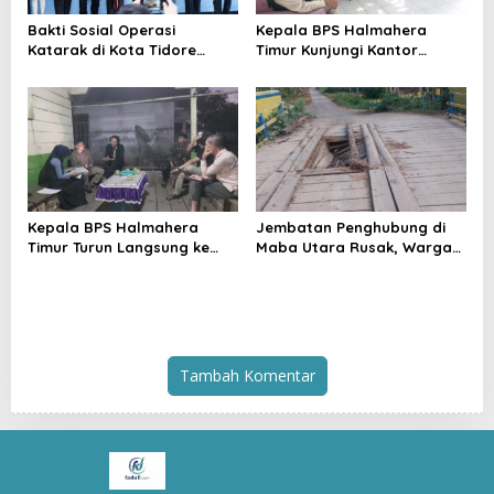
Bakti Sosial Operasi
Kepala BPS Halmahera
Katarak di Kota Tidore
Timur Kunjungi Kantor
Kepulauan Resmi
Camat Maba Utara,
Berlangsung
Percepat Pencacahan
SE2026
Kepala BPS Halmahera
Jembatan Penghubung di
Timur Turun Langsung ke
Maba Utara Rusak, Warga
Maba Utara Percepat
Harap Penanganan Cepat
Pendataan Sensus Ekonomi
dari Pemda
2026
Tambah Komentar