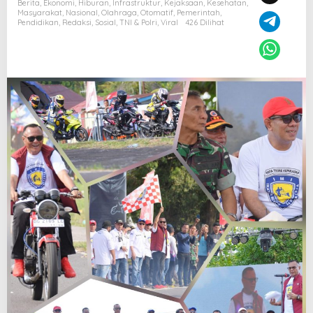
Berita
,
Ekonomi
,
Hiburan
,
Infrastruktur
,
Kejaksaan
,
Kesehatan
,
Masyarakat
,
Nasional
,
Olahraga
,
Otomatif
,
Pemerintah
,
Pendidikan
,
Redaksi
,
Sosial
,
TNI & Polri
,
Viral
426 Dilihat