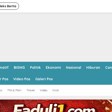
deks Berita
matif
BISNIS
Politik
Ekonomi
Nasional
Hiburan
Con
r Pos
Video Pos
Galeri Pos
si
TNI & Polri
Travel
Video
Viral