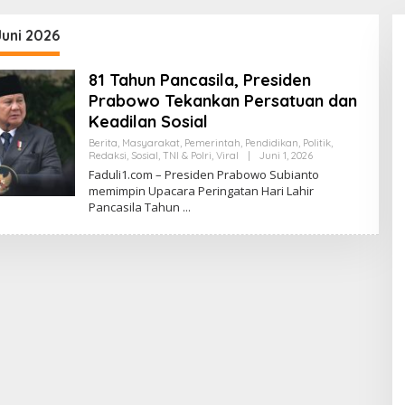
Juni 2026
81 Tahun Pancasila, Presiden
Prabowo Tekankan Persatuan dan
Keadilan Sosial
Berita
,
Masyarakat
,
Pemerintah
,
Pendidikan
,
Politik
,
Redaksi
,
Sosial
,
TNI & Polri
,
Viral
|
Juni 1, 2026
O
L
Faduli1.com – Presiden Prabowo Subianto
E
memimpin Upacara Peringatan Hari Lahir
H
Pancasila Tahun
A
D
M
I
N
W
E
B