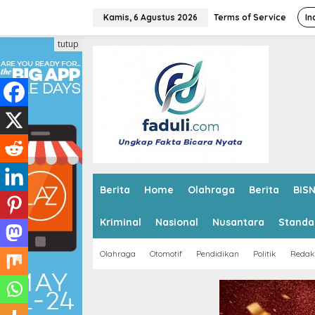
L
e
Kamis, 6 Agustus 2026
Terms of Service
In
w
a
tutup
t
i
k
e
k
o
n
t
e
n
Berita
Home
Olahraga
Berita
BISN
Kriminal
Nasional
Nusantara
Standa
Olahraga
Otomotif
Pendidikan
Politik
Redak