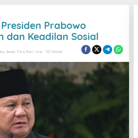
, Presiden Prabowo
 dan Keadilan Sosial
ksi
,
Sosial
,
TNI & Polri
,
Viral
707 Dilihat