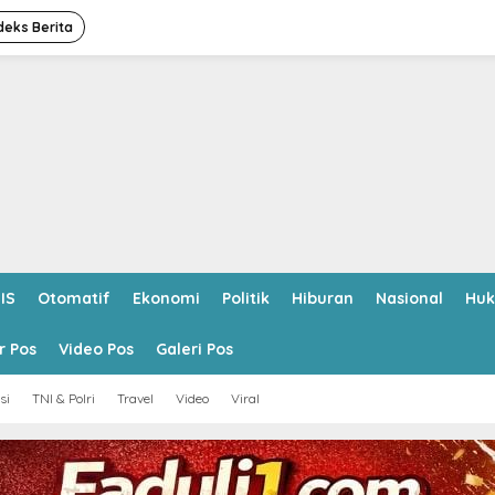
deks Berita
IS
Otomatif
Ekonomi
Politik
Hiburan
Nasional
Hu
r Pos
Video Pos
Galeri Pos
si
TNI & Polri
Travel
Video
Viral