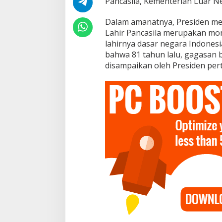
Pancasila, Kementerian Luar Neg
n
d
Dalam amanatnya, Presiden m
a
n
Lahir Pancasila merupakan m
K
lahirnya dasar negara Indones
e
bahwa 81 tahun lalu, gagasan b
a
disampaikan oleh Presiden per
d
i
l
a
n
S
o
s
i
a
l