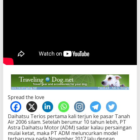
Spread the love
Daihatsu Terios pertama kali terjun ke pasar Tanah
Air 2006 silam. Setelah berumur 10 tahun lebih, PT
Astra Daihatsu Motor (ADM) sadar kalau persaingan
mulai ketat, maka PT ADM meluncurkan model
terbarunya pada November 2017 lalu dengan