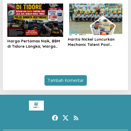
Penegakan Hukum
Pulau Obi
Dipertanyakan
Harita Nickel Luncurkan
Harga Pertamax Naik, BBM
Mechanic Talent Pool
di Tidore Langka; Warga
Program: Ciptakan Mekanik
Minta Aparat Selidiki
Muda Tangguh dari Tanah
Distribusi
Obi
Tambah Komentar