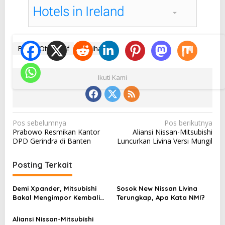
Berita Otomotif
Daihatsu
Ikuti Kami
N
Pos sebelumnya
Pos berikutnya
Prabowo Resmikan Kantor
Aliansi Nissan-Mitsubishi
a
DPD Gerindra di Banten
Luncurkan Livina Versi Mungil
v
i
Posting Terkait
g
a
Demi Xpander, Mitsubishi
Sosok New Nissan Livina
Bakal Mengimpor Kembali
Terungkap, Apa Kata NMI?
s
Pajero Sport
i
Aliansi Nissan-Mitsubishi