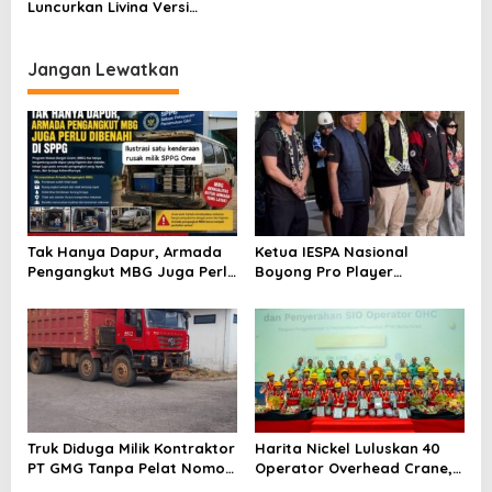
Luncurkan Livina Versi
p
Mungil
o
Jangan Lewatkan
s
Tak Hanya Dapur, Armada
Ketua IESPA Nasional
Pengangkut MBG Juga Perlu
Boyong Pro Player
Dibenahi di SPPG Tidore
Legendaris ke Ternate,
Utara
Suntik Semangat Atlet
Kapolda Cup 2026
Truk Diduga Milik Kontraktor
Harita Nickel Luluskan 40
PT GMG Tanpa Pelat Nomor
Operator Overhead Crane,
Bebas Naik KMP Lema,
PELITA Perkuat SDM Lokal