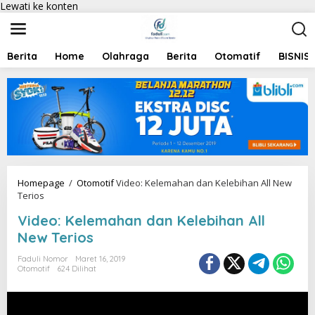
Lewati ke konten
Berita
Home
Olahraga
Berita
Otomatif
BISNIS
Homepage
/
Otomotif
Video: Kelemahan dan Kelebihan All New
Terios
Video: Kelemahan dan Kelebihan All
New Terios
Faduli Nomor
Maret 16, 2019
Otomotif
624 Dilihat