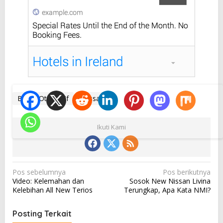
Berita Otomotif
Nissan
Ikuti Kami
N
Pos sebelumnya
Pos berikutnya
Video: Kelemahan dan
Sosok New Nissan Livina
a
Kelebihan All New Terios
Terungkap, Apa Kata NMI?
v
i
Posting Terkait