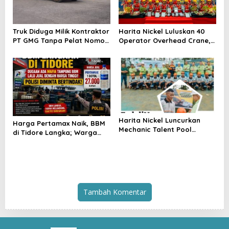
Truk Diduga Milik Kontraktor
Harita Nickel Luluskan 40
PT GMG Tanpa Pelat Nomor
Operator Overhead Crane,
Bebas Naik KMP Lema,
PELITA Perkuat SDM Lokal
Penegakan Hukum
Pulau Obi
Dipertanyakan
Harita Nickel Luncurkan
Harga Pertamax Naik, BBM
Mechanic Talent Pool
di Tidore Langka; Warga
Program: Ciptakan Mekanik
Minta Aparat Selidiki
Muda Tangguh dari Tanah
Distribusi
Obi
Tambah Komentar