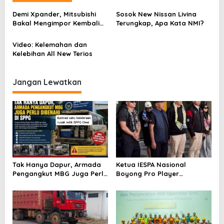
g
a
Demi Xpander, Mitsubishi
Sosok New Nissan Livina
Bakal Mengimpor Kembali
Terungkap, Apa Kata NMI?
s
Pajero Sport
i
Video: Kelemahan dan
Kelebihan All New Terios
p
o
Jangan Lewatkan
s
Tak Hanya Dapur, Armada
Ketua IESPA Nasional
Pengangkut MBG Juga Perlu
Boyong Pro Player
Dibenahi di SPPG Tidore
Legendaris ke Ternate,
Utara
Suntik Semangat Atlet
Kapolda Cup 2026