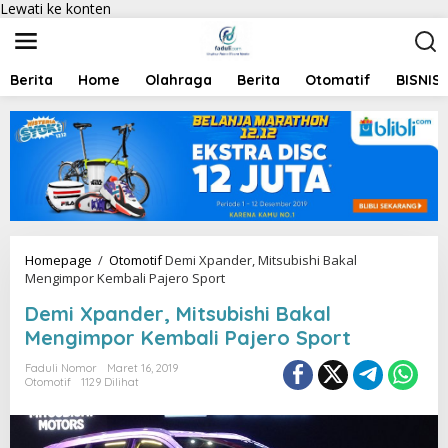
Lewati ke konten
Berita
Home
Olahraga
Berita
Otomatif
BISNIS
Homepage
/
Otomotif
Demi Xpander, Mitsubishi Bakal
Mengimpor Kembali Pajero Sport
Demi Xpander, Mitsubishi Bakal
Mengimpor Kembali Pajero Sport
Faduli Nomor
Maret 16, 2019
Otomotif
1129 Dilihat