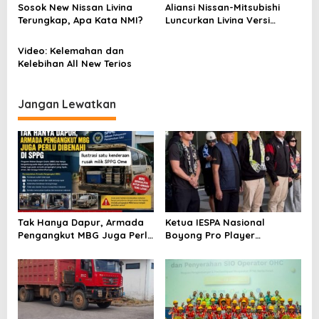
a
Sosok New Nissan Livina
Aliansi Nissan-Mitsubishi
s
Terungkap, Apa Kata NMI?
Luncurkan Livina Versi
Mungil
i
Video: Kelemahan dan
p
Kelebihan All New Terios
o
s
Jangan Lewatkan
Tak Hanya Dapur, Armada
Ketua IESPA Nasional
Pengangkut MBG Juga Perlu
Boyong Pro Player
Dibenahi di SPPG Tidore
Legendaris ke Ternate,
Utara
Suntik Semangat Atlet
Kapolda Cup 2026