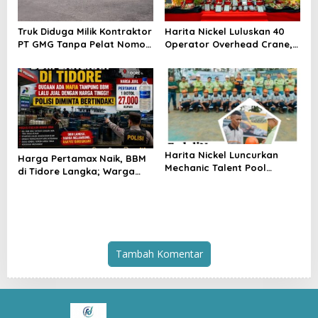
Truk Diduga Milik Kontraktor
Harita Nickel Luluskan 40
PT GMG Tanpa Pelat Nomor
Operator Overhead Crane,
Bebas Naik KMP Lema,
PELITA Perkuat SDM Lokal
Penegakan Hukum
Pulau Obi
Dipertanyakan
Harita Nickel Luncurkan
Harga Pertamax Naik, BBM
Mechanic Talent Pool
di Tidore Langka; Warga
Program: Ciptakan Mekanik
Minta Aparat Selidiki
Muda Tangguh dari Tanah
Distribusi
Obi
Tambah Komentar