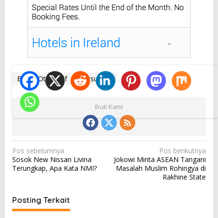
Berita Otomotif
Mitsubishi
Ikuti Kami
N
Pos sebelumnya
Pos berikutnya
Sosok New Nissan Livina
Jokowi Minta ASEAN Tangani
a
Terungkap, Apa Kata NMI?
Masalah Muslim Rohingya di
v
Rakhine State
i
Posting Terkait
g