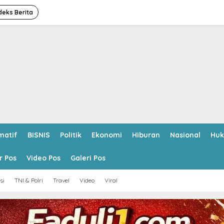
deks Berita
matif
BISNIS
Politik
Ekonomi
Hiburan
Nasional
Hu
r Pos
Video Pos
Galeri Pos
si
TNI & Polri
Travel
Video
Viral