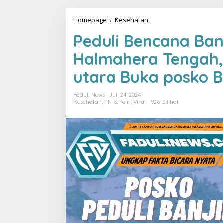
Homepage
/
Kesehatan
P
e
Peduli Bencana Ban
d
u
Halmahera Tengah,
l
i
utara Buka posko 
B
e
n
Faduli News
Juli 24, 2024
c
Kesehatan
,
TNI & Polri
,
Viral
926 Dilihat
a
n
a
B
a
n
j
i
r
d
i
k
a