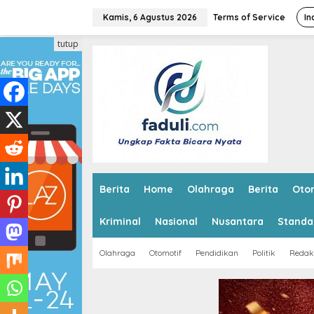
L
e
Kamis, 6 Agustus 2026
Terms of Service
In
w
a
tutup
t
i
k
e
k
o
n
t
e
n
Berita
Home
Olahraga
Berita
Oto
Kriminal
Nasional
Nusantara
Standa
Olahraga
Otomotif
Pendidikan
Politik
Redak