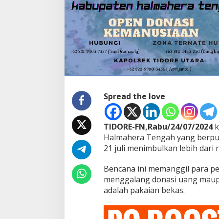
b
u
p
a
t
e
n
H
a
l
m
Spread the love
a
h
e
TIDORE-FN,Rabu/24/07/2024
k
r
a
Halmahera Tengah yang berpus
T
21 juli menimbulkan lebih dari
e
n
Bencana ini memanggil para p
g
menggalang donasi uang maup
a
h
adalah pakaian bekas.
,
W
a