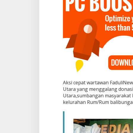
r
t
a
w
a
n
d
a
n
P
o
l
s
e
k
Aksi cepat wartawan FaduliNe
u
t
Utara yang menggalang donasi
a
Utara,sumbangan masyarakat 
r
kelurahan Rum/Rum balibunga 
a
B
u
k
a
p