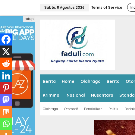
L
e
Sabtu, 8 Agustus 2026
Terms of Service
In
w
a
tutup
t
i
k
e
k
o
n
t
e
n
Berita
Home
Olahraga
Berita
Oto
Kriminal
Nasional
Nusantara
Standa
Olahraga
Otomotif
Pendidikan
Politik
Redak