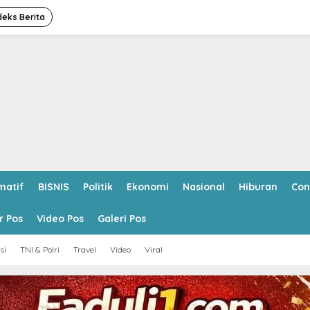
deks Berita
matif
BISNIS
Politik
Ekonomi
Nasional
Hiburan
Con
r Pos
Video Pos
Galeri Pos
si
TNI & Polri
Travel
Video
Viral