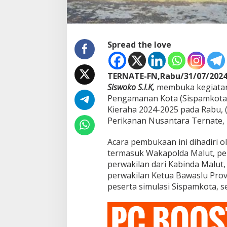
P
i
l
k
a
Spread the love
d
a
TERNATE-FN,Rabu/31/07/202
Siswoko S.I.K,
membuka kegiatan 
Pengamanan Kota (Sispamkota)
Kieraha 2024-2025 pada Rabu, 
Perikanan Nusantara Ternate, 
Acara pembukaan ini dihadiri o
termasuk Wakapolda Malut, per
perwakilan dari Kabinda Malut, 
perwakilan Ketua Bawaslu Provi
peserta simulasi Sispamkota, s