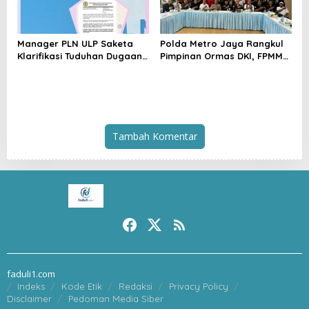
Manager PLN ULP Saketa
Polda Metro Jaya Rangkul
Klarifikasi Tuduhan Dugaan
Pimpinan Ormas DKI, FPMM
Penyelundupan BBM:
Ajak Warga Jaga Jakarta
Jangan Menghakimi Tanpa
dan Tolak Provokasi SARA
Bukti
Tambah Komentar
faduli1.com
Indeks
Kode Etik
Redaksi
Privacy Policy
Disclaimer
Pedoman Media Siber