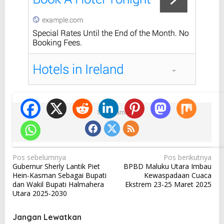
Ikuti Kami
N
Pos sebelumnya
Pos berikutnya
Gubernur Sherly Lantik Piet
BPBD Maluku Utara Imbau
a
Hein-Kasman Sebagai Bupati
Kewaspadaan Cuaca
v
dan Wakil Bupati Halmahera
Ekstrem 23-25 Maret 2025
Utara 2025-2030
i
g
Jangan Lewatkan