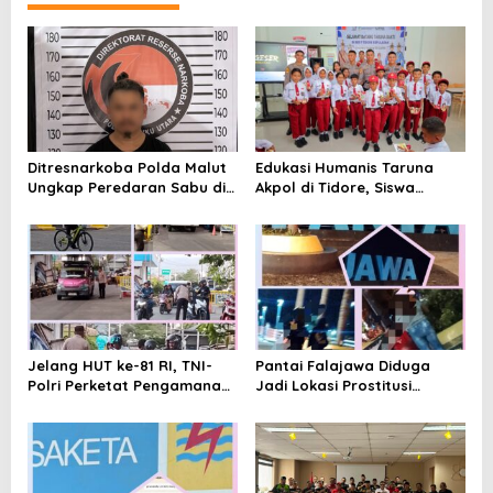
a
s
i
p
o
s
Ditresnarkoba Polda Malut
Edukasi Humanis Taruna
Ungkap Peredaran Sabu di
Akpol di Tidore, Siswa
Halmahera Tengah, Satu
Didorong Disiplin dan
Pengedar Diamankan
Mandiri
Jelang HUT ke-81 RI, TNI-
Pantai Falajawa Diduga
Polri Perketat Pengamanan
Jadi Lokasi Prostitusi
Pelabuhan Ferry Bastiong,
Terselubung dan Pesta
Pemeriksaan Kendaraan
Miras, Warga Desak
hingga Patroli Rutin
Penertiban