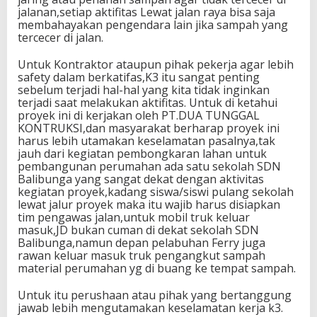
jalanan,setiap aktifitas Lewat jalan raya bisa saja
membahayakan pengendara lain jika sampah yang
tercecer di jalan.
Untuk Kontraktor ataupun pihak pekerja agar lebih
safety dalam berkatifas,K3 itu sangat penting
sebelum terjadi hal-hal yang kita tidak inginkan
terjadi saat melakukan aktifitas. Untuk di ketahui
proyek ini di kerjakan oleh PT.DUA TUNGGAL
KONTRUKSI,dan masyarakat berharap proyek ini
harus lebih utamakan keselamatan pasalnya,tak
jauh dari kegiatan pembongkaran lahan untuk
pembangunan perumahan ada satu sekolah SDN
Balibunga yang sangat dekat dengan aktivitas
kegiatan proyek,kadang siswa/siswi pulang sekolah
lewat jalur proyek maka itu wajib harus disiapkan
tim pengawas jalan,untuk mobil truk keluar
masuk,JD bukan cuman di dekat sekolah SDN
Balibunga,namun depan pelabuhan Ferry juga
rawan keluar masuk truk pengangkut sampah
material perumahan yg di buang ke tempat sampah.
Untuk itu perushaan atau pihak yang bertanggung
jawab lebih mengutamakan keselamatan kerja k3.