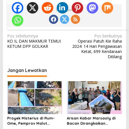
Ikuti Kami
N
Pos sebelumnya
Pos berikutnya
KO IL DAN MAKMUR TEMUI
Operasi Patuh Kie Raha
a
KETUM DPP GOLKAR
2024: 14 Hari Pengawasan
v
Ketat, 699 Kendaraan
Ditilang
i
g
Jangan Lewatkan
a
s
i
p
o
s
Proyek Misterius di Rum–
Arisan Kabar Marsaoly di
Ome, Pemprov Malut
Bacan Dirangkaikan
Bantah Punya Pekerjaan—
Silaturahmi ke Kedaton