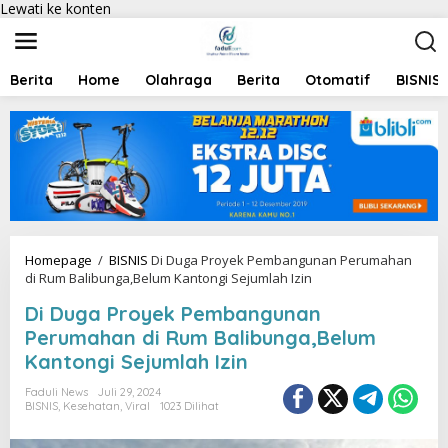
Lewati ke konten
Berita
Home
Olahraga
Berita
Otomatif
BISNIS
Homepage
/
BISNIS
Di Duga Proyek Pembangunan Perumahan
di Rum Balibunga,Belum Kantongi Sejumlah Izin
Di Duga Proyek Pembangunan
Perumahan di Rum Balibunga,Belum
Kantongi Sejumlah Izin
Faduli News
Juli 29, 2024
BISNIS
,
Kesehatan
,
Viral
1023 Dilihat