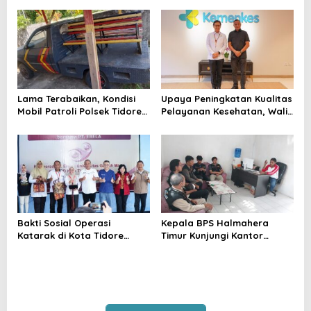
Lalu Punya Siapa?
Kesultanan Bacan
Lama Terabaikan, Kondisi
Upaya Peningkatan Kualitas
Mobil Patroli Polsek Tidore
Pelayanan Kesehatan, Wali
Utara Kini Mendapat Atensi
Kota Tidore Kepulauan
Kapolda
Audiensi dengan Menkes RI
Bakti Sosial Operasi
Kepala BPS Halmahera
Katarak di Kota Tidore
Timur Kunjungi Kantor
Kepulauan Resmi
Camat Maba Utara,
Berlangsung
Percepat Pencacahan
SE2026