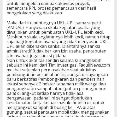
untuk mengelola dampak aktivitas proyek,
sementara RPL proses pemantauan dari hasil
pengelolaan yang dilakukan.
Maka dari itu,pentingnya UKL-UPL sama seperti
(AMDAL). Hanya saja skala kegiatan usaha yang
diwajibkan untuk pembuatan UKL-UPL lebih kecil.
Meskipun skala kegiatannya lebih kecil, namun tetap
saja bagi kegiatan usaha yang tidak menyusun UKL-
UPL akan dikenakan sanksi. Diantaranya sanksi
administratif (tidak berikan izin usaha, pencabutan
izin usaha), juga sanksi pidana.
Nah untuk aktifitas sendiri selama kurangblebih
sebulan ini kami dari Tim investigasi FaduliNews.com
melihat sejumlah permasalahan saat aktivitas
pembangunan perumahan ini, sangat di sayangkan
baru berkatifas Pembongkaran dan pembersihan
lokasi sebanyak 2 hektar tanaman milik warga dan
pengangkutan sampah atau (pohon pisang,pohon
pala) di angkut setiap harinya tidak ada
pengawasan, padahal ini sangat diperlukan
keselamatan kerja,keluar masuk mobil truk untuk
mengangkut sampah di buang ke TPA di atas
gunung, sesuai pantauan mobil tidak menggunakan
jaring atau penahan sampah agar tidak tercecer di