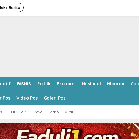
deks Berita
matif
BISNIS
Politik
Ekonomi
Nasional
Hiburan
Con
r Pos
Video Pos
Galeri Pos
si
TNI & Polri
Travel
Video
Viral