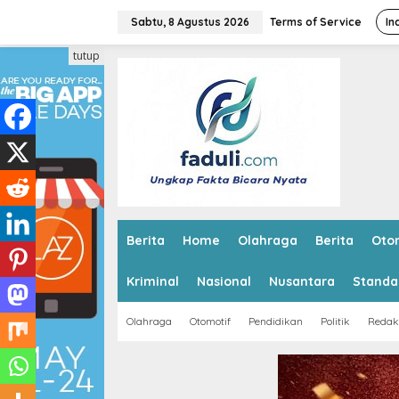
L
e
Sabtu, 8 Agustus 2026
Terms of Service
In
w
a
tutup
t
i
k
e
k
o
n
t
e
n
Berita
Home
Olahraga
Berita
Oto
Kriminal
Nasional
Nusantara
Standa
Olahraga
Otomotif
Pendidikan
Politik
Redak