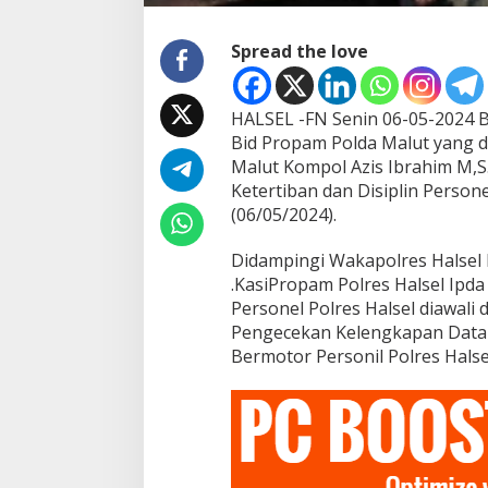
a
l
m
Spread the love
a
h
e
HALSEL -FN Senin 06-05-2024 B
r
Bid Propam Polda Malut yang d
a
Malut Kompol Azis Ibrahim M,
S
e
Ketertiban dan Disiplin Person
l
(06/05/2024).
a
t
Didampingi Wakapolres Halsel K
a
.KasiPropam Polres Halsel Ipda 
n
Personel Polres Halsel diawal
Pengecekan Kelengkapan Data 
Bermotor Personil Polres Halse