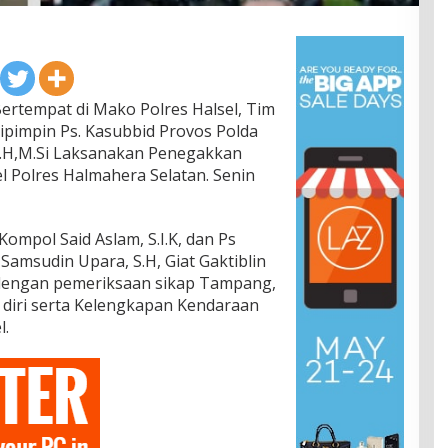
ertempat di Mako Polres Halsel, Tim
ipimpin Ps. Kasubbid Provos Polda
S.H,M.Si Laksanakan Penegakkan
el Polres Halmahera Selatan. Senin
ompol Said Aslam, S.I.K, dan Ps
Samsudin Upara, S.H, Giat Gaktiblin
i dengan pemeriksaan sikap Tampang,
diri serta Kelengkapan Kendaraan
l.