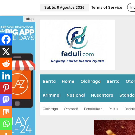
L
e
Sabtu, 8 Agustus 2026
Terms of Service
In
w
a
tutup
t
i
k
e
k
o
n
t
e
n
Berita
Home
Olahraga
Berita
Oto
Kriminal
Nasional
Nusantara
Standa
Olahraga
Otomotif
Pendidikan
Politik
Redak