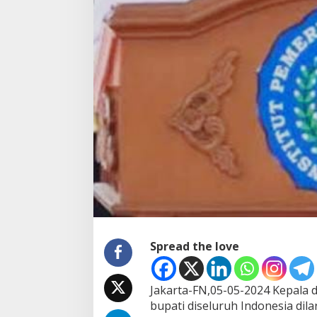
n
g
i
k
u
t
m
e
n
c
a
l
o
n
k
a
n
d
i
Spread the love
r
i
d
i
Jakarta-FN,05-05-2024 Kepala 
l
bupati diseluruh Indonesia di
a