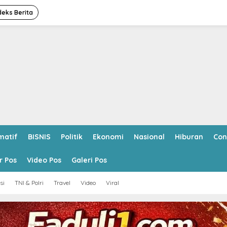
deks Berita
matif
BISNIS
Politik
Ekonomi
Nasional
Hiburan
Con
r Pos
Video Pos
Galeri Pos
si
TNI & Polri
Travel
Video
Viral