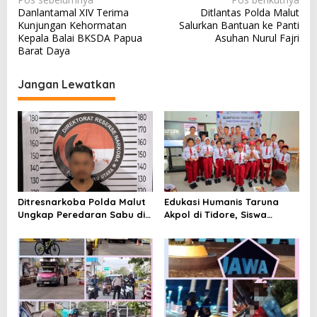
Danlantamal XIV Terima
Ditlantas Polda Malut
a
Kunjungan Kehormatan
Salurkan Bantuan ke Panti
v
Kepala Balai BKSDA Papua
Asuhan Nurul Fajri
Barat Daya
i
g
Jangan Lewatkan
a
s
i
p
o
s
Ditresnarkoba Polda Malut
Edukasi Humanis Taruna
Ungkap Peredaran Sabu di
Akpol di Tidore, Siswa
Halmahera Tengah, Satu
Didorong Disiplin dan
Pengedar Diamankan
Mandiri