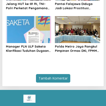
Jelang HUT ke-81 RI, TNI-
Pantai Falajawa Diduga
Polri Perketat Pengamanan
Jadi Lokasi Prostitusi
Pelabuhan Ferry Bastiong,
Terselubung dan Pesta
Pemeriksaan Kendaraan
Miras, Warga Desak
hingga Patroli Rutin
Penertiban
Manager PLN ULP Saketa
Polda Metro Jaya Rangkul
Klarifikasi Tuduhan Dugaan
Pimpinan Ormas DKI, FPMM
Penyelundupan BBM:
Ajak Warga Jaga Jakarta
Jangan Menghakimi Tanpa
dan Tolak Provokasi SARA
Bukti
Tambah Komentar