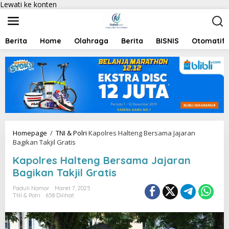
Lewati ke konten
Berita
Home
Olahraga
Berita
BISNIS
Otomatif
Homepage
/
TNI & Polri
Kapolres Halteng Bersama Jajaran
Bagikan Takjil Gratis
Kapolres Halteng Bersama Jajaran
Bagikan Takjil Gratis
Faduli Nomor
Maret 7, 2025
TNI & Polri
658 Dilihat