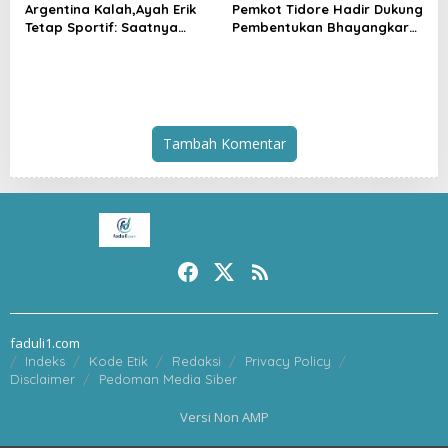
Argentina Kalah,Ayah Erik
Pemkot Tidore Hadir Dukung
Tetap Sportif: Saatnya
Pembentukan Bhayangkara
Tinggalkan Perbedaan dan
Berintegritas di SPN Polda
Bangun Tidore
Malut
Tambah Komentar
faduli1.com
Indeks
Kode Etik
Redaksi
Privacy Policy
Disclaimer
Pedoman Media Siber
Versi Non AMP