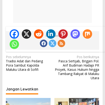
Ikuti Kami
N
Pos sebelumnya
Pos berikutnya
Tradisi Adat dan Pedang
Pasca Sertijab, Brigjen Pol.
a
Pora Sambut Kapolda
Arif Budiman Hadapi PR
v
Maluku Utara di Sofifi
Proyek, Kasus Hukum hingga
Tambang Rakyat di Maluku
i
Utara
g
a
Jangan Lewatkan
s
i