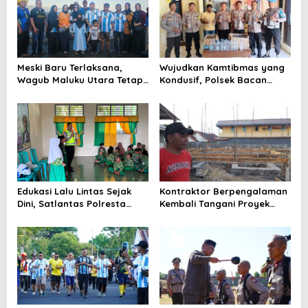
p
o
s
Meski Baru Terlaksana,
Wujudkan Kamtibmas yang
Wagub Maluku Utara Tetap
Kondusif, Polsek Bacan
Tepati Janji Batobo di
Timur Kembali Tindak
Pantai Tugulufa
Peredaran Miras Cap Tikus
Edukasi Lalu Lintas Sejak
Kontraktor Berpengalaman
Dini, Satlantas Polresta
Kembali Tangani Proyek
Tidore Gelar _Police Go to
Kejaksaan, Pembangunan
School_ di MIN 1 Kota
Mess Senilai Rp4,76 Miliar
Tidore Kepulauan
Resmi Dimulai