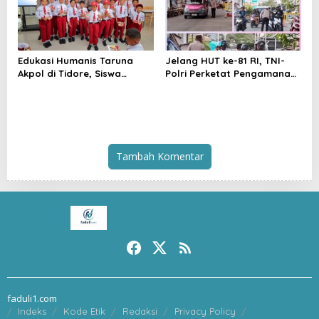
Edukasi Humanis Taruna
Jelang HUT ke-81 RI, TNI-
Akpol di Tidore, Siswa
Polri Perketat Pengamanan
Didorong Disiplin dan
Pelabuhan Ferry Bastiong,
Mandiri
Pemeriksaan Kendaraan
hingga Patroli Rutin
Tambah Komentar
faduli1.com
Indeks
Kode Etik
Redaksi
Privacy Policy