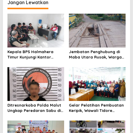
Jangan Lewatkan
a
s
i
p
o
s
Kepala BPS Halmahera
Jembatan Penghubung di
Timur Kunjungi Kantor
Maba Utara Rusak, Warga
Camat Maba Utara,
Harap Penanganan Cepat
Percepat Pencacahan
dari Pemda
SE2026
Ditresnarkoba Polda Malut
Gelar Pelatihan Pembuatan
Ungkap Peredaran Sabu di
Keripik, Wawali Tidore
Halmahera Tengah, Satu
Apresiasi UMKM Toloa Indah
Pengedar Diamankan
Berkembang