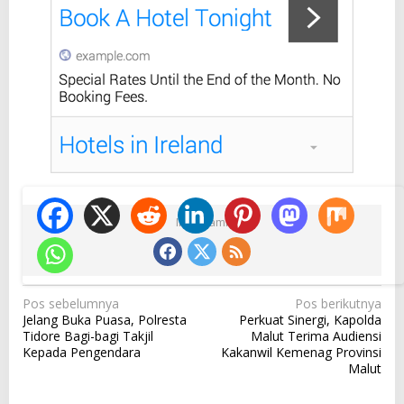
Ikuti Kami
N
Pos sebelumnya
Pos berikutnya
Jelang Buka Puasa, Polresta
Perkuat Sinergi, Kapolda
a
Tidore Bagi-bagi Takjil
Malut Terima Audiensi
v
Kepada Pengendara
Kakanwil Kemenag Provinsi
Malut
i
g