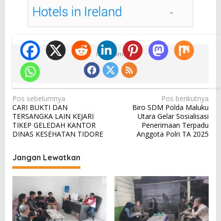
Ikuti Kami
N
Pos sebelumnya
Pos berikutnya
CARI BUKTI DAN
Biro SDM Polda Maluku
a
TERSANGKA LAIN KEJARI
Utara Gelar Sosialisasi
v
TIKEP GELEDAH KANTOR
Penerimaan Terpadu
DINAS KESEHATAN TIDORE
Anggota Polri TA 2025
i
g
Jangan Lewatkan
a
s
i
p