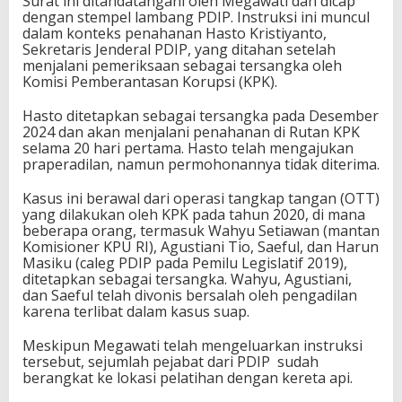
Surat ini ditandatangani oleh Megawati dan dicap
dengan stempel lambang PDIP. Instruksi ini muncul
dalam konteks penahanan Hasto Kristiyanto,
Sekretaris Jenderal PDIP, yang ditahan setelah
menjalani pemeriksaan sebagai tersangka oleh
Komisi Pemberantasan Korupsi (KPK).
Hasto ditetapkan sebagai tersangka pada Desember
2024 dan akan menjalani penahanan di Rutan KPK
selama 20 hari pertama. Hasto telah mengajukan
praperadilan, namun permohonannya tidak diterima.
Kasus ini berawal dari operasi tangkap tangan (OTT)
yang dilakukan oleh KPK pada tahun 2020, di mana
beberapa orang, termasuk Wahyu Setiawan (mantan
Komisioner KPU RI), Agustiani Tio, Saeful, dan Harun
Masiku (caleg PDIP pada Pemilu Legislatif 2019),
ditetapkan sebagai tersangka. Wahyu, Agustiani,
dan Saeful telah divonis bersalah oleh pengadilan
karena terlibat dalam kasus suap.
Meskipun Megawati telah mengeluarkan instruksi
tersebut, sejumlah pejabat dari PDIP sudah
berangkat ke lokasi pelatihan dengan kereta api.