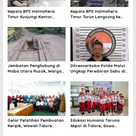
o
s
Kepala BPS Halmahera
Kepala BPS Halmahera
Timur Kunjungi Kantor
Timur Turun Langsung ke
Camat Maba Utara,
Maba Utara Percepat
Percepat Pencacahan
Pendataan Sensus Ekonomi
SE2026
2026
Jembatan Penghubung di
Ditresnarkoba Polda Malut
Maba Utara Rusak, Warga
Ungkap Peredaran Sabu di
Harap Penanganan Cepat
Halmahera Tengah, Satu
dari Pemda
Pengedar Diamankan
Gelar Pelatihan Pembuatan
Edukasi Humanis Taruna
Keripik, Wawali Tidore
Akpol di Tidore, Siswa
Apresiasi UMKM Toloa Indah
Didorong Disiplin dan