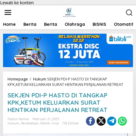
Lewati ke konten
Home
Berita
Berita
Olahraga
BISNIS
Otomatif
Homepage
/
Hukum
SEKJEN PDI-P HASTO DI TANGKAP
KPK,KETUM KELUARKAN SURAT HENTIKAN PERJALANAN RETREAT
SEKJEN PDI-P HASTO DI TANGKAP
KPK,KETUM KELUARKAN SURAT
HENTIKAN PERJALANAN RETREAT
Faduli Nomor
Februari 21, 2025
Hukum
,
Pendidikan
,
Politik
,
Viral
743 Dilihat