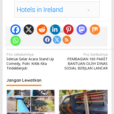
Ikuti Kami
N
Pos sebelumnya
Pos berikutnya
Selesai Gelar Acara Stand Up
PEMBAGIAN 160 PAKET
a
Comedy, Polri: Kritik Kita
BANTUAN OLEH DINAS
v
Tindaklanjuti
SOSIAL BERJLAN LANCAR
i
Jangan Lewatkan
g
a
s
i
p