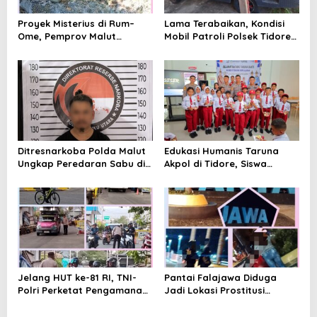
o
Proyek Misterius di Rum–
Lama Terabaikan, Kondisi
s
Ome, Pemprov Malut
Mobil Patroli Polsek Tidore
Bantah Punya Pekerjaan—
Utara Kini Mendapat Atensi
Lalu Punya Siapa?
Kapolda
Ditresnarkoba Polda Malut
Edukasi Humanis Taruna
Ungkap Peredaran Sabu di
Akpol di Tidore, Siswa
Halmahera Tengah, Satu
Didorong Disiplin dan
Pengedar Diamankan
Mandiri
Jelang HUT ke-81 RI, TNI-
Pantai Falajawa Diduga
Polri Perketat Pengamanan
Jadi Lokasi Prostitusi
Pelabuhan Ferry Bastiong,
Terselubung dan Pesta
Pemeriksaan Kendaraan
Miras, Warga Desak