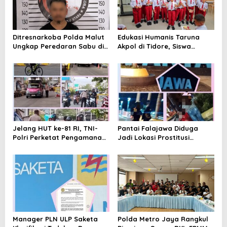
o
s
Ditresnarkoba Polda Malut
Edukasi Humanis Taruna
Ungkap Peredaran Sabu di
Akpol di Tidore, Siswa
Halmahera Tengah, Satu
Didorong Disiplin dan
Pengedar Diamankan
Mandiri
Jelang HUT ke-81 RI, TNI-
Pantai Falajawa Diduga
Polri Perketat Pengamanan
Jadi Lokasi Prostitusi
Pelabuhan Ferry Bastiong,
Terselubung dan Pesta
Pemeriksaan Kendaraan
Miras, Warga Desak
hingga Patroli Rutin
Penertiban
Manager PLN ULP Saketa
Polda Metro Jaya Rangkul