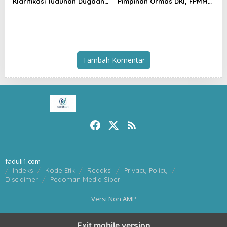
Klarifikasi Tuduhan Dugaan
Pimpinan Ormas DKI, FPMM
Penyelundupan BBM:
Ajak Warga Jaga Jakarta
Jangan Menghakimi Tanpa
dan Tolak Provokasi SARA
Bukti
Tambah Komentar
faduli1.com
Indeks
Kode Etik
Redaksi
Privacy Policy
Disclaimer
Pedoman Media Siber
Versi Non AMP
Exit mobile version