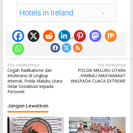
Ikuti Kami
N
Pos sebelumnya
Pos berikutnya
Cegah Radikalisme dan
POLDA MALUKU UTARA
a
Intoleransi di Lingkup
,HIMBAU MASYARAKAT
v
Internal, Polda Maluku Utara
WASPADA CUACA EXTREME
Gelar Sosialisasi kepada
i
Personel
g
a
Jangan Lewatkan
s
i
p