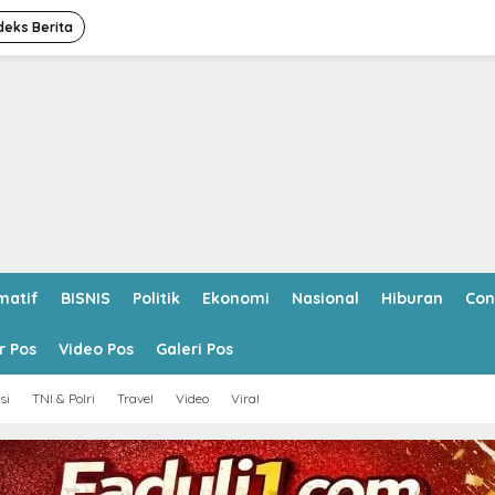
deks Berita
matif
BISNIS
Politik
Ekonomi
Nasional
Hiburan
Con
r Pos
Video Pos
Galeri Pos
si
TNI & Polri
Travel
Video
Viral