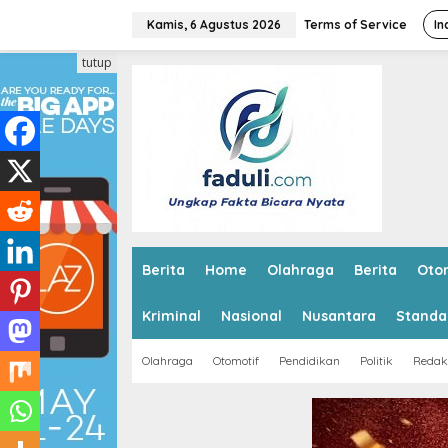
L
e
Kamis, 6 Agustus 2026
Terms of Service
In
w
a
tutup
t
i
k
e
k
o
n
t
e
n
Berita
Home
Olahraga
Berita
Oto
Kriminal
Nasional
Nusantara
Standa
Olahraga
Otomotif
Pendidikan
Politik
Redak