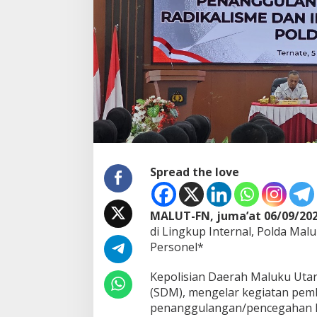
l
e
r
a
n
s
i
d
i
L
i
n
g
k
Spread the love
u
p
I
MALUT-FN, juma’at 06/09/20
n
di Lingkup Internal, Polda Malu
t
Personel*
e
r
n
Kepolisian Daerah Maluku Uta
a
(SDM), mengelar kegiatan pem
l
penanggulangan/pencegahan Ra
,