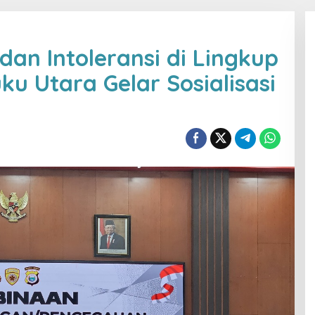
an Intoleransi di Lingkup
uku Utara Gelar Sosialisasi