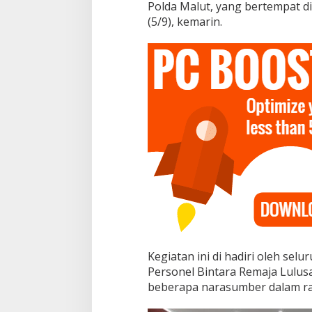
Polda Malut, yang bertempat d
P
o
(5/9), kemarin.
l
d
a
M
a
l
u
k
u
U
t
a
r
a
G
e
l
a
Kegiatan ini di hadiri oleh sel
r
S
Personel Bintara Remaja Lulus
o
beberapa narasumber dalam ra
s
i