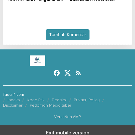
Pelabuhan Ferry Bastiong,
Terselubung dan Pesta
Pemeriksaan Kendaraan
Miras, Warga Desak
hingga Patroli Rutin
Penertiban
Tambah Komentar
faduli1.com
Indeks
Kode Etik
Redaksi
Privacy Policy
Disclaimer
Pedoman Media Siber
Versi Non AMP
Exit mobile version