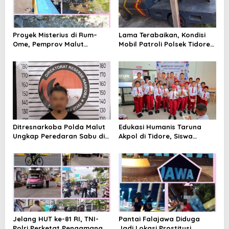
p
o
s
Proyek Misterius di Rum–
Lama Terabaikan, Kondisi
Ome, Pemprov Malut
Mobil Patroli Polsek Tidore
Bantah Punya Pekerjaan—
Utara Kini Mendapat Atensi
Lalu Punya Siapa?
Kapolda
Ditresnarkoba Polda Malut
Edukasi Humanis Taruna
Ungkap Peredaran Sabu di
Akpol di Tidore, Siswa
Halmahera Tengah, Satu
Didorong Disiplin dan
Pengedar Diamankan
Mandiri
Jelang HUT ke-81 RI, TNI-
Pantai Falajawa Diduga
Polri Perketat Pengamanan
Jadi Lokasi Prostitusi