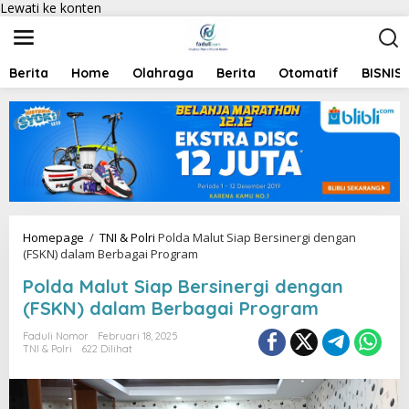
Lewati ke konten
Berita
Home
Olahraga
Berita
Otomatif
BISNIS
Homepage
/
TNI & Polri
Polda Malut Siap Bersinergi dengan
(FSKN) dalam Berbagai Program
Polda Malut Siap Bersinergi dengan
(FSKN) dalam Berbagai Program
Faduli Nomor
Februari 18, 2025
TNI & Polri
622 Dilihat