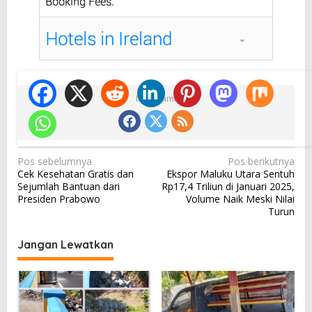
Ikuti Kami
N
Pos sebelumnya
Pos berikutnya
Cek Kesehatan Gratis dan
Ekspor Maluku Utara Sentuh
a
Sejumlah Bantuan dari
Rp17,4 Triliun di Januari 2025,
v
Presiden Prabowo
Volume Naik Meski Nilai
Turun
i
g
Jangan Lewatkan
a
s
i