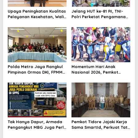
s
Upaya Peningkatan Kualitas
Jelang HUT ke-81 RI, TNI-
Pelayanan Kesehatan, Wali
Polri Perketat Pengamanan
Kota Tidore Kepulauan
Pelabuhan Ferry Bastiong,
Audiensi dengan Menkes RI
Pemeriksaan Kendaraan
hingga Patroli Rutin
Polda Metro Jaya Rangkul
Momentum Hari Anak
Pimpinan Ormas DKI, FPMM
Nasional 2026, Pemkot
Ajak Warga Jaga Jakarta
Tidore Komitmen Ciptakan
dan Tolak Provokasi SARA
Lingkungan Ramah Anak
Tak Hanya Dapur, Armada
Pemkot Tidore Jajaki Kerja
Pengangkut MBG Juga Perlu
Sama SmartId, Perkuat Tata
Dibenahi di SPPG Tidore
Kelola Pemerintahan