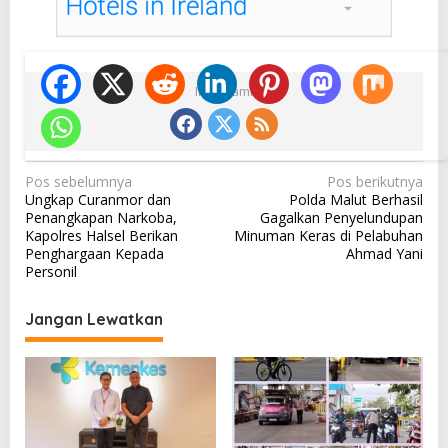
Ikuti Kami
N
Pos sebelumnya
Pos berikutnya
Ungkap Curanmor dan
Polda Malut Berhasil
a
Penangkapan Narkoba,
Gagalkan Penyelundupan
v
Kapolres Halsel Berikan
Minuman Keras di Pelabuhan
Penghargaan Kepada
Ahmad Yani
i
Personil
g
a
Jangan Lewatkan
s
i
p
o