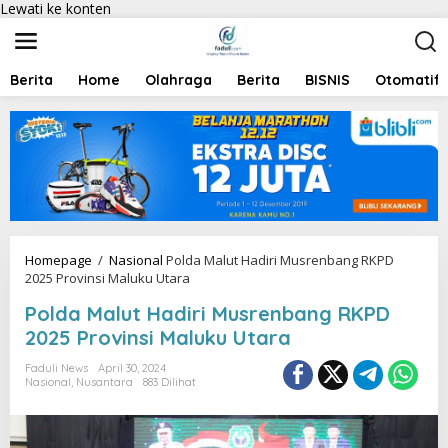
Lewati ke konten
Berita
Home
Olahraga
Berita
BISNIS
Otomatif
Homepage
/
Nasional
Polda Malut Hadiri Musrenbang RKPD
2025 Provinsi Maluku Utara
Polda Malut Hadiri Musrenbang RKPD
2025 Provinsi Maluku Utara
Faduli News
April 30, 2024
Nasional
,
Nusantara
883 Dilihat