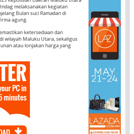
025 Kepolisian Daerah Maluku Utara
I Indag melaksanakan kegiatan
elang Bulan suci Ramadan di
firma agung.
emastikan ketersediaan dan
i wilayah Maluku Utara, sekaligus
bunan atau lonjakan harga yang