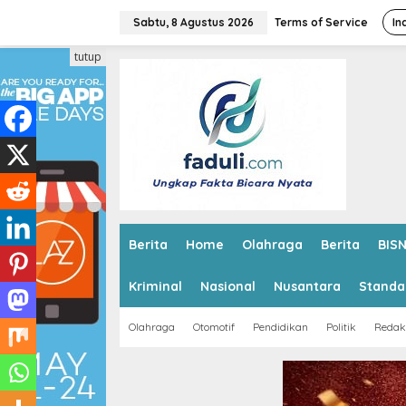
L
e
Sabtu, 8 Agustus 2026
Terms of Service
In
w
a
tutup
t
i
k
e
k
o
n
t
e
n
Berita
Home
Olahraga
Berita
BISN
Kriminal
Nasional
Nusantara
Standa
Olahraga
Otomotif
Pendidikan
Politik
Redak