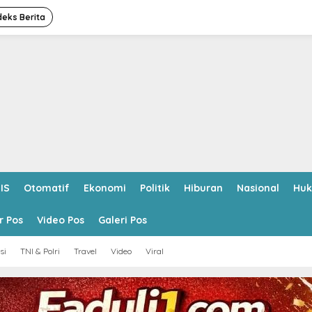
deks Berita
IS
Otomatif
Ekonomi
Politik
Hiburan
Nasional
Hu
r Pos
Video Pos
Galeri Pos
si
TNI & Polri
Travel
Video
Viral