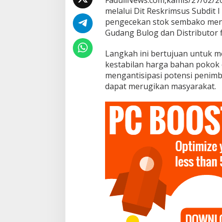
FaduliNews.com,kamis/27/02/2
n
melalui Dit Reskrimsus Subdit 
s
pengecekan stok sembako menj
u
c
Gudang Bulog dan Distributor 
i
R
Langkah ini bertujuan untuk m
a
kestabilan harga bahan pokok d
m
mengantisipasi potensi penim
a
d
dapat merugikan masyarakat.
a
n
1
4
4
6
H
/
2
0
2
5
M