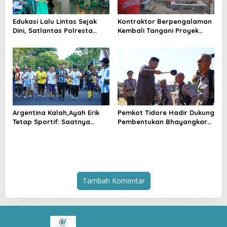
Edukasi Lalu Lintas Sejak
Kontraktor Berpengalaman
Dini, Satlantas Polresta
Kembali Tangani Proyek
Tidore Gelar _Police Go to
Kejaksaan, Pembangunan
School_ di MIN 1 Kota
Mess Senilai Rp4,76 Miliar
Tidore Kepulauan
Resmi Dimulai
Argentina Kalah,Ayah Erik
Pemkot Tidore Hadir Dukung
Tetap Sportif: Saatnya
Pembentukan Bhayangkara
Tinggalkan Perbedaan dan
Berintegritas di SPN Polda
Bangun Tidore
Malut
Tambah Komentar