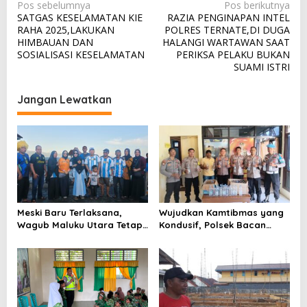
N
Pos sebelumnya
Pos berikutnya
SATGAS KESELAMATAN KIE
RAZIA PENGINAPAN INTEL
a
RAHA 2025,LAKUKAN
POLRES TERNATE,DI DUGA
v
HIMBAUAN DAN
HALANGI WARTAWAN SAAT
SOSIALISASI KESELAMATAN
PERIKSA PELAKU BUKAN
i
SUAMI ISTRI
g
a
Jangan Lewatkan
s
i
p
o
s
Meski Baru Terlaksana,
Wujudkan Kamtibmas yang
Wagub Maluku Utara Tetap
Kondusif, Polsek Bacan
Tepati Janji Batobo di
Timur Kembali Tindak
Pantai Tugulufa
Peredaran Miras Cap Tikus