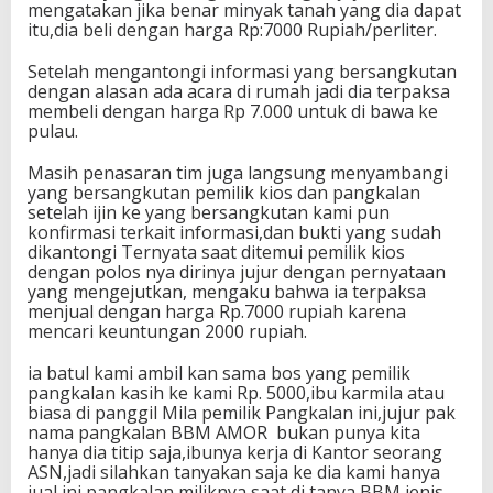
mengatakan jika benar minyak tanah yang dia dapat
itu,dia beli dengan harga Rp:7000 Rupiah/perliter.
Setelah mengantongi informasi yang bersangkutan
dengan alasan ada acara di rumah jadi dia terpaksa
membeli dengan harga Rp 7.000 untuk di bawa ke
pulau.
Masih penasaran tim juga langsung menyambangi
yang bersangkutan pemilik kios dan pangkalan
setelah ijin ke yang bersangkutan kami pun
konfirmasi terkait informasi,dan bukti yang sudah
dikantongi Ternyata saat ditemui pemilik kios
dengan polos nya dirinya jujur dengan pernyataan
yang mengejutkan, mengaku bahwa ia terpaksa
menjual dengan harga Rp.7000 rupiah karena
mencari keuntungan 2000 rupiah.
ia batul kami ambil kan sama bos yang pemilik
pangkalan kasih ke kami Rp. 5000,ibu karmila atau
biasa di panggil Mila pemilik Pangkalan ini,jujur pak
nama pangkalan BBM AMOR bukan punya kita
hanya dia titip saja,ibunya kerja di Kantor seorang
ASN,jadi silahkan tanyakan saja ke dia kami hanya
jual ini pangkalan miliknya,saat di tanya BBM jenis