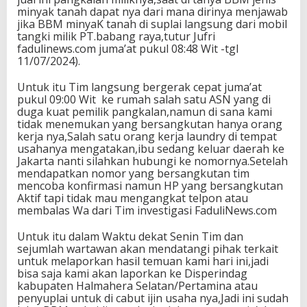
minyak tanah dapat nya dari mana dirinya menjawab
jika BBM minyaK tanah di suplai langsung dari mobil
tangki milik PT.babang raya,tutur Jufri
fadulinews.com juma’at pukul 08:48 Wit -tgl
11/07/2024).
Untuk itu Tim langsung bergerak cepat juma’at
pukul 09:00 Wit ke rumah salah satu ASN yang di
duga kuat pemilik pangkalan,namun di sana kami
tidak menemukan yang bersangkutan hanya orang
kerja nya,Salah satu orang kerja laundry di tempat
usahanya mengatakan,ibu sedang keluar daerah ke
Jakarta nanti silahkan hubungi ke nomornya.Setelah
mendapatkan nomor yang bersangkutan tim
mencoba konfirmasi namun HP yang bersangkutan
Aktif tapi tidak mau mengangkat telpon atau
membalas Wa dari Tim investigasi FaduliNews.com
Untuk itu dalam Waktu dekat Senin Tim dan
sejumlah wartawan akan mendatangi pihak terkait
untuk melaporkan hasil temuan kami hari ini,jadi
bisa saja kami akan laporkan ke Disperindag
kabupaten Halmahera Selatan/Pertamina atau
penyuplai untuk di cabut ijin usaha nya,Jadi ini sudah