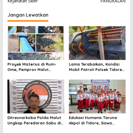
v
Kejahatan Siber
PANGKALAN
i
Jangan Lewatkan
g
a
s
i
p
o
Proyek Misterius di Rum–
Lama Terabaikan, Kondisi
s
Ome, Pemprov Malut
Mobil Patroli Polsek Tidore
Bantah Punya Pekerjaan—
Utara Kini Mendapat Atensi
Lalu Punya Siapa?
Kapolda
Ditresnarkoba Polda Malut
Edukasi Humanis Taruna
Ungkap Peredaran Sabu di
Akpol di Tidore, Siswa
Halmahera Tengah, Satu
Didorong Disiplin dan