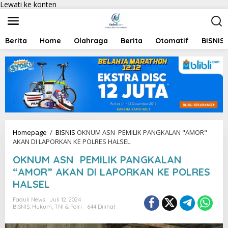
Lewati ke konten
Berita
Home
Olahraga
Berita
Otomatif
BISNIS
Homepage
/
BISNIS
OKNUM ASN PEMILIK PANGKALAN "AMOR"
AKAN DI LAPORKAN KE POLRES HALSEL
OKNUM ASN PEMILIK PANGKALAN
“AMOR” AKAN DI LAPORKAN KE POLRES
HALSEL
Faduli News
Juli 12, 2024
BISNIS
,
Hukum
,
TNI & Polri
644 Dilihat