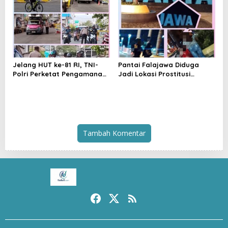
Pengedar Diamankan
Mandiri
Jelang HUT ke-81 RI, TNI-
Pantai Falajawa Diduga
Polri Perketat Pengamanan
Jadi Lokasi Prostitusi
Pelabuhan Ferry Bastiong,
Terselubung dan Pesta
Pemeriksaan Kendaraan
Miras, Warga Desak
hingga Patroli Rutin
Penertiban
Tambah Komentar