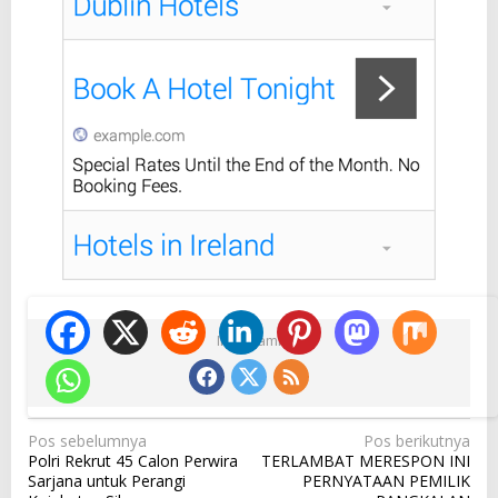
Ikuti Kami
N
Pos sebelumnya
Pos berikutnya
Polri Rekrut 45 Calon Perwira
TERLAMBAT MERESPON INI
a
Sarjana untuk Perangi
PERNYATAAN PEMILIK