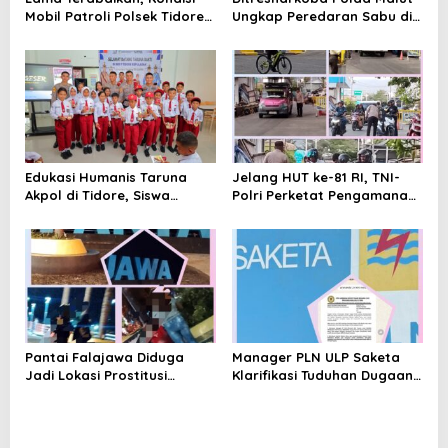
Mobil Patroli Polsek Tidore
Ungkap Peredaran Sabu di
Utara Kini Mendapat Atensi
Halmahera Tengah, Satu
Kapolda
Pengedar Diamankan
Edukasi Humanis Taruna
Jelang HUT ke-81 RI, TNI-
Akpol di Tidore, Siswa
Polri Perketat Pengamanan
Didorong Disiplin dan
Pelabuhan Ferry Bastiong,
Mandiri
Pemeriksaan Kendaraan
hingga Patroli Rutin
Pantai Falajawa Diduga
Manager PLN ULP Saketa
Jadi Lokasi Prostitusi
Klarifikasi Tuduhan Dugaan
Terselubung dan Pesta
Penyelundupan BBM:
Miras, Warga Desak
Jangan Menghakimi Tanpa
Penertiban
Bukti