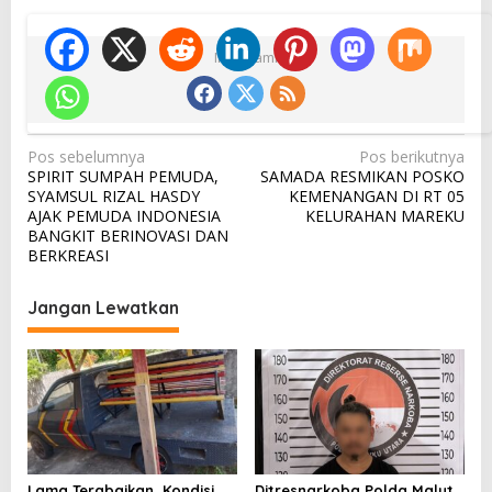
Ikuti Kami
N
Pos sebelumnya
Pos berikutnya
SPIRIT SUMPAH PEMUDA,
SAMADA RESMIKAN POSKO
a
SYAMSUL RIZAL HASDY
KEMENANGAN DI RT 05
v
AJAK PEMUDA INDONESIA
KELURAHAN MAREKU
BANGKIT BERINOVASI DAN
i
BERKREASI
g
a
Jangan Lewatkan
s
i
p
o
s
Lama Terabaikan, Kondisi
Ditresnarkoba Polda Malut