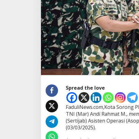
r
t
i
j
a
b
A
s
o
p
s
D
a
n
p
a
Spread the love
s
m
a
FaduliNews.com,Kota Sorong P
r
TNI (Mar) Andi Rahmat M., mem
3
D
(Sertijab) Asisten Operasi (As
i
(03/03/2025).
R
u