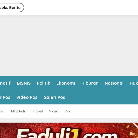
deks Berita
matif
BISNIS
Politik
Ekonomi
Hiburan
Nasional
Hu
r Pos
Video Pos
Galeri Pos
si
TNI & Polri
Travel
Video
Viral