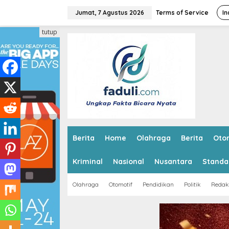
L
e
Jumat, 7 Agustus 2026
Terms of Service
In
w
a
tutup
t
i
k
e
k
o
n
t
e
n
Berita
Home
Olahraga
Berita
Oto
Kriminal
Nasional
Nusantara
Standa
Olahraga
Otomotif
Pendidikan
Politik
Redak