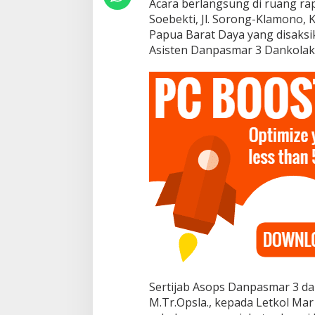
Acara berlangsung di ruang ra
a
Soebekti, Jl. Sorong-Klamono, 
n
g
Papua Barat Daya yang disaks
R
Asisten Danpasmar 3 Dankolak 
a
p
a
t
M
a
k
o
P
a
s
m
a
r
3
Sertijab Asops Danpasmar 3 da
M.Tr.Opsla., kepada Letkol Mar 