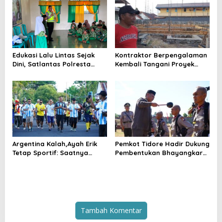
Edukasi Lalu Lintas Sejak
Kontraktor Berpengalaman
Dini, Satlantas Polresta
Kembali Tangani Proyek
Tidore Gelar _Police Go to
Kejaksaan, Pembangunan
School_ di MIN 1 Kota
Mess Senilai Rp4,76 Miliar
Tidore Kepulauan
Resmi Dimulai
Argentina Kalah,Ayah Erik
Pemkot Tidore Hadir Dukung
Tetap Sportif: Saatnya
Pembentukan Bhayangkara
Tinggalkan Perbedaan dan
Berintegritas di SPN Polda
Bangun Tidore
Malut
Tambah Komentar