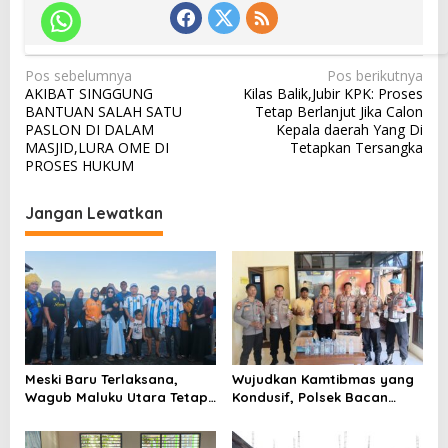
N
Pos sebelumnya
Pos berikutnya
AKIBAT SINGGUNG
Kilas Balik,Jubir KPK: Proses
a
BANTUAN SALAH SATU
Tetap Berlanjut Jika Calon
v
PASLON DI DALAM
Kepala daerah Yang Di
MASJID,LURA OME DI
Tetapkan Tersangka
i
PROSES HUKUM
g
a
Jangan Lewatkan
s
i
p
o
s
Meski Baru Terlaksana,
Wujudkan Kamtibmas yang
Wagub Maluku Utara Tetap
Kondusif, Polsek Bacan
Tepati Janji Batobo di
Timur Kembali Tindak
Pantai Tugulufa
Peredaran Miras Cap Tikus