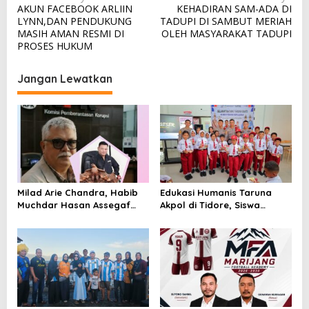
AKUN FACEBOOK ARLIIN
KEHADIRAN SAM-ADA DI
a
LYNN,DAN PENDUKUNG
TADUPI DI SAMBUT MERIAH
v
MASIH AMAN RESMI DI
OLEH MASYARAKAT TADUPI
PROSES HUKUM
i
g
Jangan Lewatkan
a
s
i
p
o
s
Milad Arie Chandra, Habib
Edukasi Humanis Taruna
Muchdar Hasan Assegaf
Akpol di Tidore, Siswa
Dorong WRC PAN-RI Makin
Didorong Disiplin dan
Solid
Mandiri