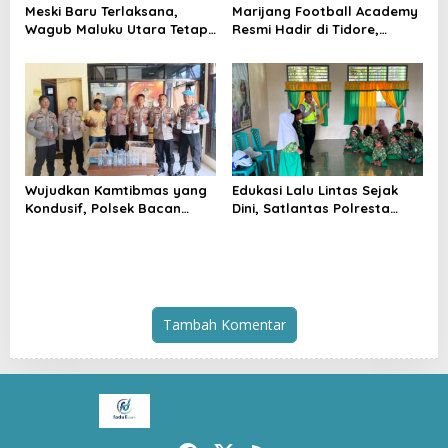
Meski Baru Terlaksana,
Marijang Football Academy
Wagub Maluku Utara Tetap
Resmi Hadir di Tidore,
Tepati Janji Batobo di
Usung Pembinaan Berbasis
Pantai Tugulufa
Karakter Lewat Sepak Bola
Wujudkan Kamtibmas yang
Edukasi Lalu Lintas Sejak
Kondusif, Polsek Bacan
Dini, Satlantas Polresta
Timur Kembali Tindak
Tidore Gelar _Police Go to
Peredaran Miras Cap Tikus
School_ di MIN 1 Kota
Tidore Kepulauan
Tambah Komentar