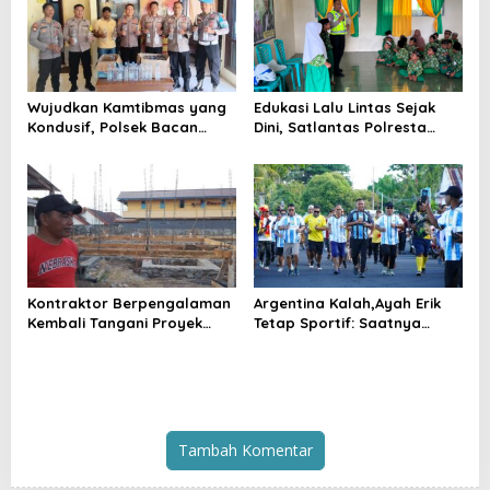
Wujudkan Kamtibmas yang
Edukasi Lalu Lintas Sejak
Kondusif, Polsek Bacan
Dini, Satlantas Polresta
Timur Kembali Tindak
Tidore Gelar _Police Go to
Peredaran Miras Cap Tikus
School_ di MIN 1 Kota
Tidore Kepulauan
Kontraktor Berpengalaman
Argentina Kalah,Ayah Erik
Kembali Tangani Proyek
Tetap Sportif: Saatnya
Kejaksaan, Pembangunan
Tinggalkan Perbedaan dan
Mess Senilai Rp4,76 Miliar
Bangun Tidore
Resmi Dimulai
Tambah Komentar