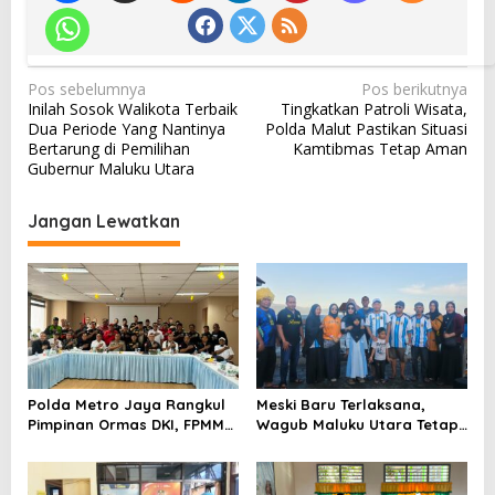
N
Pos sebelumnya
Pos berikutnya
Inilah Sosok Walikota Terbaik
Tingkatkan Patroli Wisata,
a
Dua Periode Yang Nantinya
Polda Malut Pastikan Situasi
v
Bertarung di Pemilihan
Kamtibmas Tetap Aman
Gubernur Maluku Utara
i
g
Jangan Lewatkan
a
s
i
p
o
s
Polda Metro Jaya Rangkul
Meski Baru Terlaksana,
Pimpinan Ormas DKI, FPMM
Wagub Maluku Utara Tetap
Ajak Warga Jaga Jakarta
Tepati Janji Batobo di
dan Tolak Provokasi SARA
Pantai Tugulufa