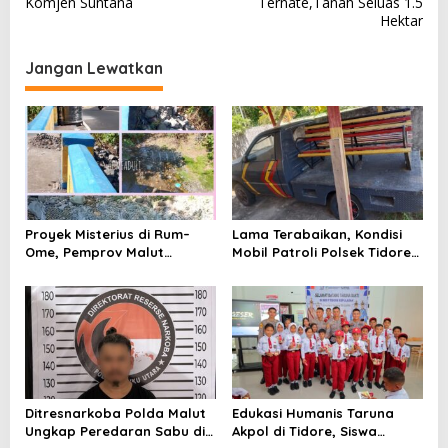
Komjen Suntana
Ternate,Tanah Seluas 1.5
i
Hektar
g
a
Jangan Lewatkan
s
i
p
o
s
Proyek Misterius di Rum–
Lama Terabaikan, Kondisi
Ome, Pemprov Malut
Mobil Patroli Polsek Tidore
Bantah Punya Pekerjaan—
Utara Kini Mendapat Atensi
Lalu Punya Siapa?
Kapolda
Ditresnarkoba Polda Malut
Edukasi Humanis Taruna
Ungkap Peredaran Sabu di
Akpol di Tidore, Siswa