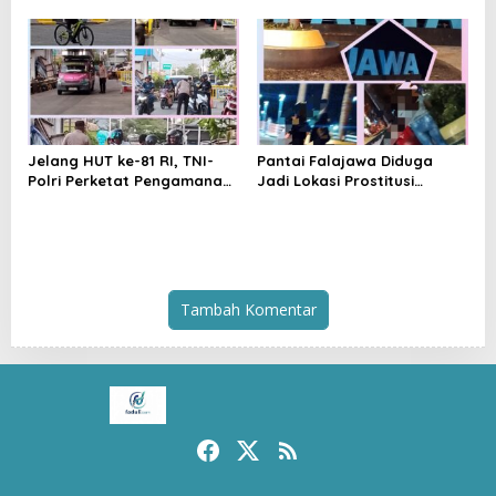
Halmahera Tengah, Satu
Didorong Disiplin dan
Pengedar Diamankan
Mandiri
Jelang HUT ke-81 RI, TNI-
Pantai Falajawa Diduga
Polri Perketat Pengamanan
Jadi Lokasi Prostitusi
Pelabuhan Ferry Bastiong,
Terselubung dan Pesta
Pemeriksaan Kendaraan
Miras, Warga Desak
hingga Patroli Rutin
Penertiban
Tambah Komentar