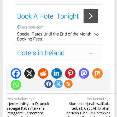
Ikuti Kami
N
Pos sebelumnya
Pos berikutnya
Irjen Merdisyam Ditunjuk
Momen sejarah walikota
a
Sebagai Kabaintelkam
terbaik Capt.Ali Ibrahim
v
Pengganti Sementara
berikan Hiba Ke Poltekkes