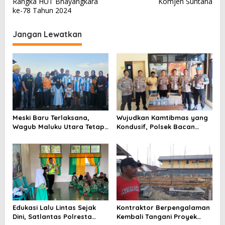
Rangka HUT Bhayangkara
Komjen Suntana
i
ke-78 Tahun 2024
g
a
Jangan Lewatkan
s
i
p
o
s
Meski Baru Terlaksana,
Wujudkan Kamtibmas yang
Wagub Maluku Utara Tetap
Kondusif, Polsek Bacan
Tepati Janji Batobo di
Timur Kembali Tindak
Pantai Tugulufa
Peredaran Miras Cap Tikus
Edukasi Lalu Lintas Sejak
Kontraktor Berpengalaman
Dini, Satlantas Polresta
Kembali Tangani Proyek