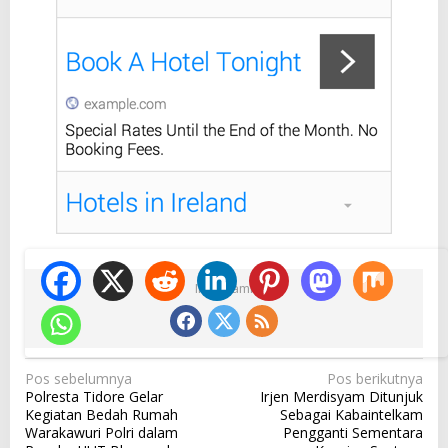
Ikuti Kami
N
Pos sebelumnya
Pos berikutnya
Polresta Tidore Gelar
Irjen Merdisyam Ditunjuk
a
Kegiatan Bedah Rumah
Sebagai Kabaintelkam
v
Warakawuri Polri dalam
Pengganti Sementara