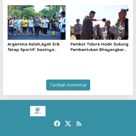
Tidore Gelar _Police Go to
Kejaksaan, Pembangunan
School_ di MIN 1 Kota
Mess Senilai Rp4,76 Miliar
Tidore Kepulauan
Resmi Dimulai
Argentina Kalah,Ayah Erik
Pemkot Tidore Hadir Dukung
Tetap Sportif: Saatnya
Pembentukan Bhayangkara
Tinggalkan Perbedaan dan
Berintegritas di SPN Polda
Bangun Tidore
Malut
Tambah Komentar