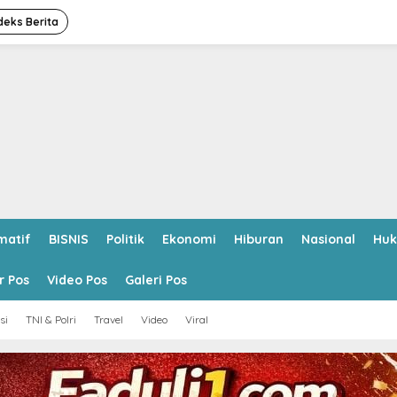
deks Berita
matif
BISNIS
Politik
Ekonomi
Hiburan
Nasional
Hu
r Pos
Video Pos
Galeri Pos
si
TNI & Polri
Travel
Video
Viral