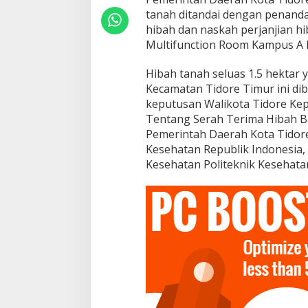
n
tanah ditandai dengan penanda
H
hibah dan naskah perjanjian h
i
b
Multifunction Room Kampus A P
a
K
Hibah tanah seluas 1.5 hektar
e
Kecamatan Tidore Timur ini dib
P
keputusan Walikota Tidore Kep
o
l
Tentang Serah Terima Hibah B
t
Pemerintah Daerah Kota Tidor
e
Kesehatan Republik Indonesia,
k
Kesehatan Politeknik Kesehatan
k
e
s
T
e
r
n
a
t
e
,
T