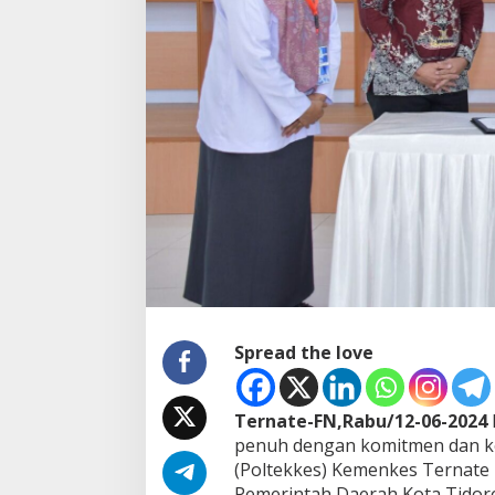
b
a
i
k
C
a
p
t
.
A
l
i
I
b
r
a
h
i
Spread the love
m
b
e
Ternate-FN,Rabu/12-06-2024
r
penuh dengan komitmen dan ko
i
k
(Poltekkes) Kemenkes Ternate 
a
Pemerintah Daerah Kota Tidor