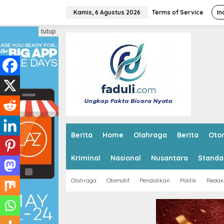
L
e
Kamis, 6 Agustus 2026
Terms of Service
In
w
a
tutup
t
i
k
e
k
o
n
t
e
n
Berita
Home
Olahraga
Berita
Oto
Kriminal
Nasional
Nusantara
Standa
Olahraga
Otomotif
Pendidikan
Politik
Redak