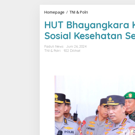
Homepage
/
TNI & Polri
H
U
HUT Bhayangkara Ke
T
B
Sosial Kesehatan S
h
a
y
Faduli News
Juni 26, 2024
a
TNI & Polri
922 Dilihat
n
g
k
a
r
a
K
e
-
7
8
,
P
o
l