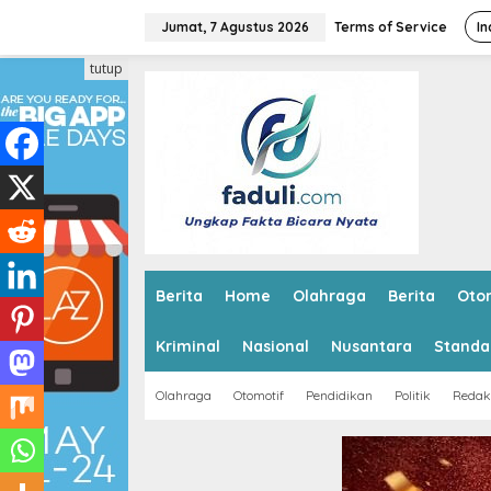
L
e
Jumat, 7 Agustus 2026
Terms of Service
In
w
a
tutup
t
i
k
e
k
o
n
t
e
n
Berita
Home
Olahraga
Berita
Oto
Kriminal
Nasional
Nusantara
Standa
Olahraga
Otomotif
Pendidikan
Politik
Redak