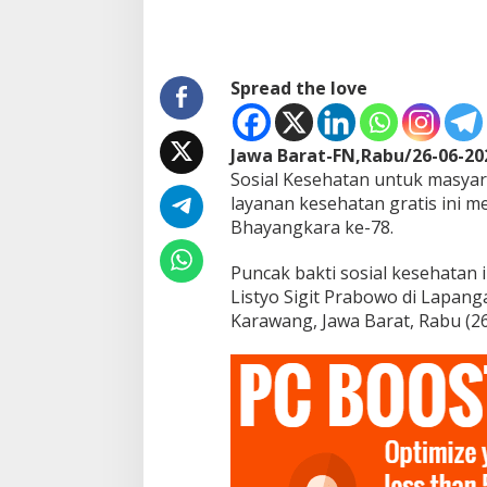
a
n
S
e
Spread the love
-
I
n
d
Jawa Barat-FN,Rabu/26-06-20
o
Sosial Kesehatan untuk masyara
n
layanan kesehatan gratis ini 
e
s
Bhayangkara ke-78.
i
a
Puncak bakti sosial kesehatan i
Listyo Sigit Prabowo di Lapan
Karawang, Jawa Barat, Rabu (26