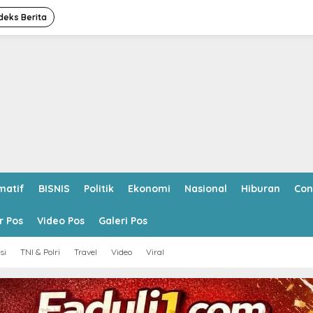
deks Berita
matif
BISNIS
Politik
Ekonomi
Nasional
Hiburan
Con
r Pos
Video Pos
Galeri Pos
si
TNI & Polri
Travel
Video
Viral