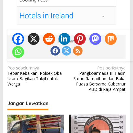
Ikuti Kami
N
Pos sebelumnya
Pos berikutnya
Tebar Kebaikan, Polsek Oba
Pangkoarmada III Hadiri
a
Utara Bagikan Takjil untuk
Safari Ramadhan dan Buka
v
Warga
Puasa Bersama Gubernur
PBD di Raja Ampat
i
g
Jangan Lewatkan
a
s
i