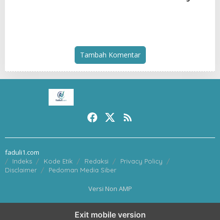
Terselubung dan Pesta
Penyelundupan BBM:
Miras, Warga Desak
Jangan Menghakimi Tanpa
Penertiban
Bukti
Tambah Komentar
faduli1.com
Indeks
Kode Etik
Redaksi
Privacy Policy
Disclaimer
Pedoman Media Siber
Versi Non AMP
Exit mobile version