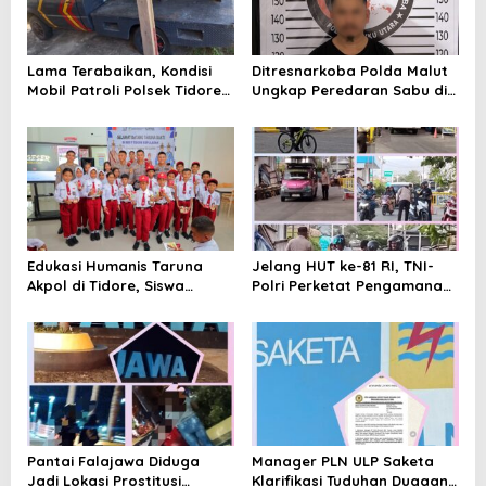
p
o
s
Lama Terabaikan, Kondisi
Ditresnarkoba Polda Malut
Mobil Patroli Polsek Tidore
Ungkap Peredaran Sabu di
Utara Kini Mendapat Atensi
Halmahera Tengah, Satu
Kapolda
Pengedar Diamankan
Edukasi Humanis Taruna
Jelang HUT ke-81 RI, TNI-
Akpol di Tidore, Siswa
Polri Perketat Pengamanan
Didorong Disiplin dan
Pelabuhan Ferry Bastiong,
Mandiri
Pemeriksaan Kendaraan
hingga Patroli Rutin
Pantai Falajawa Diduga
Manager PLN ULP Saketa
Jadi Lokasi Prostitusi
Klarifikasi Tuduhan Dugaan