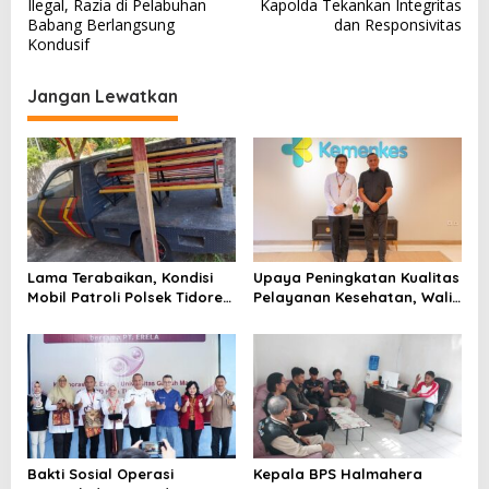
v
Ilegal, Razia di Pelabuhan
Kapolda Tekankan Integritas
Babang Berlangsung
dan Responsivitas
i
Kondusif
g
a
Jangan Lewatkan
s
i
p
o
s
Lama Terabaikan, Kondisi
Upaya Peningkatan Kualitas
Mobil Patroli Polsek Tidore
Pelayanan Kesehatan, Wali
Utara Kini Mendapat Atensi
Kota Tidore Kepulauan
Kapolda
Audiensi dengan Menkes RI
Bakti Sosial Operasi
Kepala BPS Halmahera