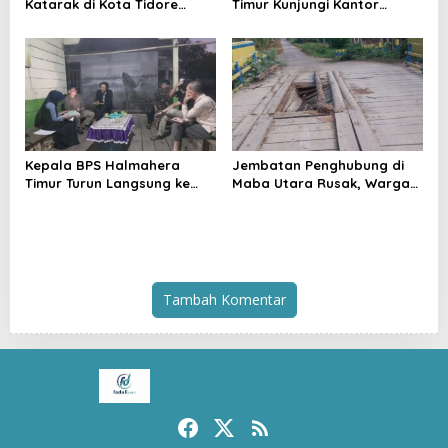
Katarak di Kota Tidore
Timur Kunjungi Kantor
Kepulauan Resmi
Camat Maba Utara,
Berlangsung
Percepat Pencacahan
SE2026
Kepala BPS Halmahera
Jembatan Penghubung di
Timur Turun Langsung ke
Maba Utara Rusak, Warga
Maba Utara Percepat
Harap Penanganan Cepat
Pendataan Sensus Ekonomi
dari Pemda
2026
Tambah Komentar