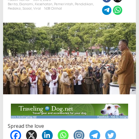
Berita
,
Ekonomi
,
Kesehatan
,
Pemerintah
,
Pendidikan
,
Redaksi
,
Sosial
,
Viral
1638 Dilihat
Spread the love