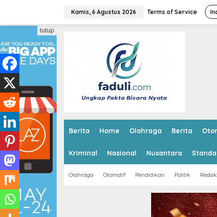
L
e
Kamis, 6 Agustus 2026
Terms of Service
In
w
a
tutup
t
i
k
e
k
o
n
t
e
n
Berita
Home
Olahraga
Berita
Oto
Kriminal
Nasional
Nusantara
Standa
Olahraga
Otomotif
Pendidikan
Politik
Redak