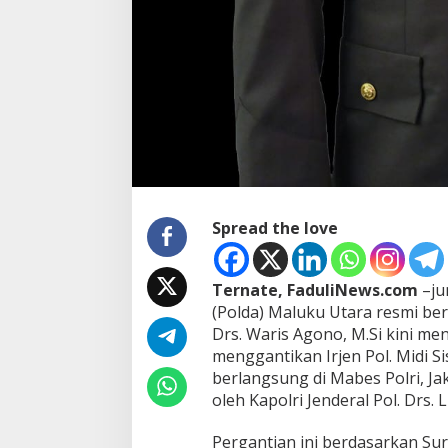
a
l
u
k
u
U
t
a
r
a
Spread the love
Ternate, FaduliNews.com
–ju
(Polda) Maluku Utara resmi ber
Drs. Waris Agono, M.Si kini m
menggantikan Irjen Pol. Midi Si
berlangsung di Mabes Polri, Jak
oleh Kapolri Jenderal Pol. Drs. L
Pergantian ini berdasarkan Su