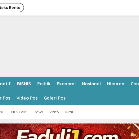
deks Berita
matif
BISNIS
Politik
Ekonomi
Nasional
Hiburan
Con
r Pos
Video Pos
Galeri Pos
si
TNI & Polri
Travel
Video
Viral