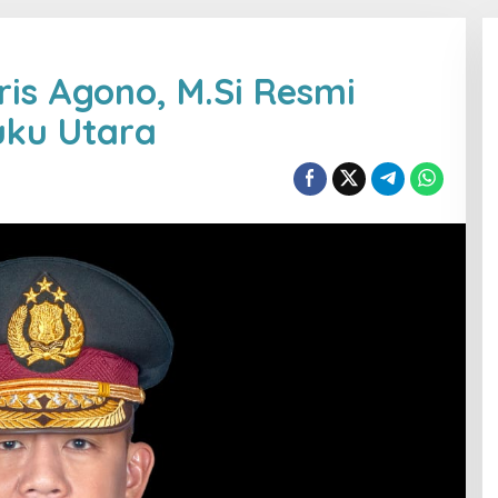
aris Agono, M.Si Resmi
uku Utara