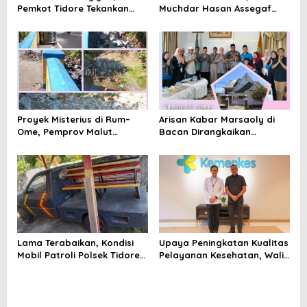
Pemkot Tidore Tekankan
Muchdar Hasan Assegaf
Kolaborasi dan Dakwah
Dorong WRC PAN-RI Makin
Kemanusiaan
Solid
Proyek Misterius di Rum–
Arisan Kabar Marsaoly di
Ome, Pemprov Malut
Bacan Dirangkaikan
Bantah Punya Pekerjaan—
Silaturahmi ke Kedaton
Lalu Punya Siapa?
Kesultanan Bacan
Lama Terabaikan, Kondisi
Upaya Peningkatan Kualitas
Mobil Patroli Polsek Tidore
Pelayanan Kesehatan, Wali
Utara Kini Mendapat Atensi
Kota Tidore Kepulauan
Kapolda
Audiensi dengan Menkes RI