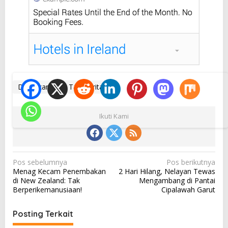
DKI Jakarta
Tag Berita
Ikuti Kami
N
Pos sebelumnya
Pos berikutnya
Menag Kecam Penembakan
2 Hari Hilang, Nelayan Tewas
a
di New Zealand: Tak
Mengambang di Pantai
v
Berperikemanusiaan!
Cipalawah Garut
i
Posting Terkait
g