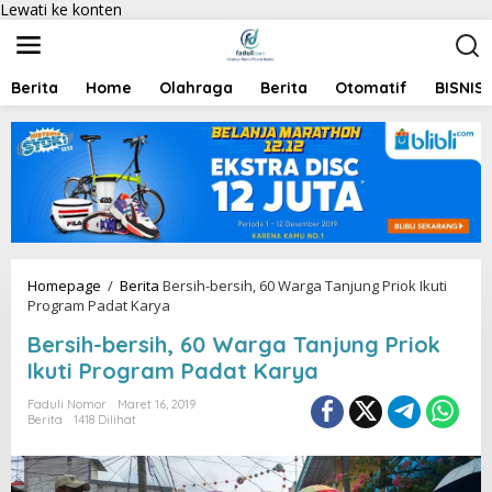
Lewati ke konten
Berita
Home
Olahraga
Berita
Otomatif
BISNIS
Homepage
/
Berita
Bersih-bersih, 60 Warga Tanjung Priok Ikuti
Program Padat Karya
Bersih-bersih, 60 Warga Tanjung Priok
Ikuti Program Padat Karya
Faduli Nomor
Maret 16, 2019
Berita
1418 Dilihat