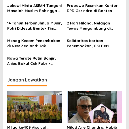
a
Jokowi Minta ASEAN Tangani
Prabowo Resmikan Kantor
s
Masalah Muslim Rohingya di
DPD Gerindra di Banten
Rakhine State
i
14 Tahun Terbunuhnya Munir,
2 Hari Hilang, Nelayan
p
Polri Didesak Bentuk Tim
Tewas Mengambang di
o
Khusus
Pantai Cipalawah Garut
s
Menag Kecam Penembakan
Solidaritas Korban
di New Zealand: Tak
Penembakan, DKI Beri
Berperikemanusiaan!
Warna Bendera New
Zealand di JPO GBK
Rawa Terate Rutin Banjir,
Anies Bakal Cek Pabrik
Sekitar
Jangan Lewatkan
Milad ke-109 Aisyiyah,
Milad Arie Chandra, Habib