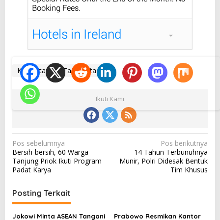
Kejahatan
Tag Berita
Ikuti Kami
N
Pos sebelumnya
Pos berikutnya
Bersih-bersih, 60 Warga
14 Tahun Terbunuhnya
a
Tanjung Priok Ikuti Program
Munir, Polri Didesak Bentuk
v
Padat Karya
Tim Khusus
i
Posting Terkait
g
a
Jokowi Minta ASEAN Tangani
Prabowo Resmikan Kantor