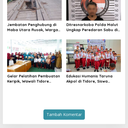
Jembatan Penghubung di
Ditresnarkoba Polda Malut
Maba Utara Rusak, Warga
Ungkap Peredaran Sabu di
Harap Penanganan Cepat
Halmahera Tengah, Satu
dari Pemda
Pengedar Diamankan
Gelar Pelatihan Pembuatan
Edukasi Humanis Taruna
Keripik, Wawali Tidore
Akpol di Tidore, Siswa
Apresiasi UMKM Toloa Indah
Didorong Disiplin dan
Berkembang
Mandiri
Tambah Komentar