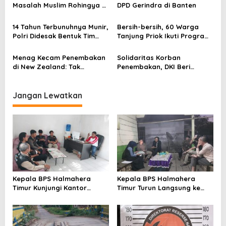
s
Masalah Muslim Rohingya di
DPD Gerindra di Banten
Rakhine State
i
14 Tahun Terbunuhnya Munir,
Bersih-bersih, 60 Warga
p
Polri Didesak Bentuk Tim
Tanjung Priok Ikuti Program
o
Khusus
Padat Karya
s
Menag Kecam Penembakan
Solidaritas Korban
di New Zealand: Tak
Penembakan, DKI Beri
Berperikemanusiaan!
Warna Bendera New
Zealand di JPO GBK
Jangan Lewatkan
Kepala BPS Halmahera
Kepala BPS Halmahera
Timur Kunjungi Kantor
Timur Turun Langsung ke
Camat Maba Utara,
Maba Utara Percepat
Percepat Pencacahan
Pendataan Sensus Ekonomi
SE2026
2026