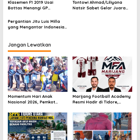
Klasemen F1 2019 Usai
Tontowi Ahmad/Liliyana
s
Bottas Menangi GP
Natsir Sabet Gelar Juara
Australia
Dunia Kedua
i
Pergantian Jitu Luis Milla
p
yang Mengantar Indonesia
o
ke Semifinal
s
Jangan Lewatkan
Momentum Hari Anak
Marijang Football Academy
Nasional 2026, Pemkot
Resmi Hadir di Tidore,
Tidore Komitmen Ciptakan
Usung Pembinaan Berbasis
Lingkungan Ramah Anak
Karakter Lewat Sepak Bola