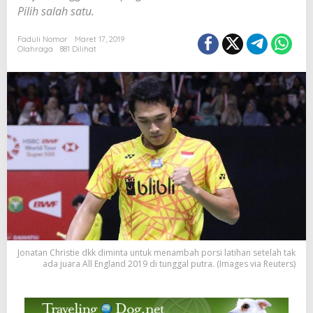
Pilih salah satu.
Faduli Nomor
Maret 17, 2019
Olahraga
881 Dilihat
Jonatan Christie dkk diminta untuk menambah porsi latihan setelah tak
ada juara All England 2019 di tunggal putra. (Images via Reuters)