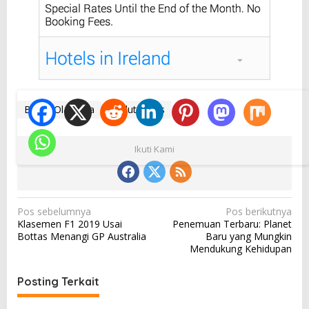
Berita Olahraga
Bulutangkis
Ikuti Kami
N
Pos sebelumnya
Pos berikutnya
Klasemen F1 2019 Usai
Penemuan Terbaru: Planet
a
Bottas Menangi GP Australia
Baru yang Mungkin
v
Mendukung Kehidupan
i
Posting Terkait
g
a