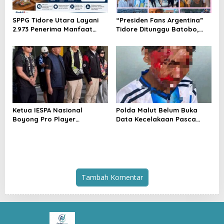
SPPG Tidore Utara Layani
“Presiden Fans Argentina”
2.973 Penerima Manfaat
Tidore Ditunggu Batobo,
MBG, Pengelola Akui
Tugulufa atau Pelabuhan
Fasilitas Masih Terus
Rum Jadi Pilihan?
Dibenahi
Ketua IESPA Nasional
Polda Malut Belum Buka
Boyong Pro Player
Data Kecelakaan Pasca
Legendaris ke Ternate,
Euforia Piala Dunia, Konvoi
Suntik Semangat Atlet
Suporter Jadi Sorotan
Kapolda Cup 2026
Tambah Komentar