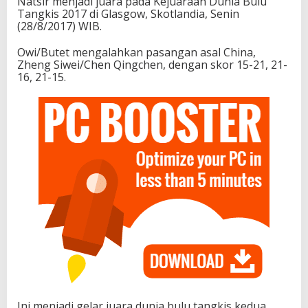
Natsir menjadi juara pada Kejuaraan Dunia Bulu
Tangkis 2017 di Glasgow, Skotlandia, Senin
(28/8/2017) WIB.
Owi/Butet mengalahkan pasangan asal China,
Zheng Siwei/Chen Qingchen, dengan skor 15-21, 21-
16, 21-15.
Ini menjadi gelar juara dunia bulu tangkis kedua