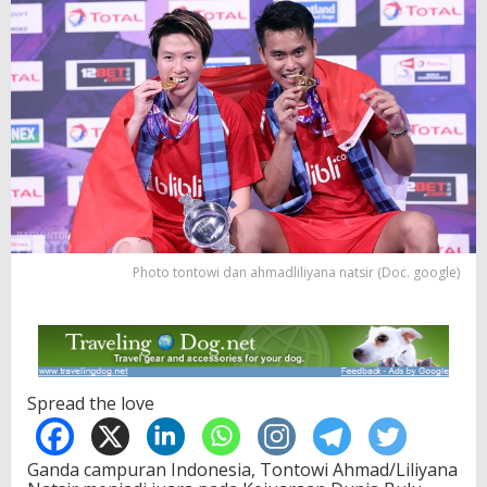
Photo tontowi dan ahmadliliyana natsir (Doc. google)
Spread the love
Ganda campuran Indonesia, Tontowi Ahmad/Liliyana