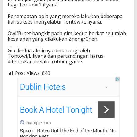
bagi Tontowi/Liliyana.
Penempatan bola yang mereka lakukan beberapa
kali sukses mengelabui Tontowi/Liliyana.
Owi/Butet bangkit pada gim kedua berkat sejumlah
kesalahan yang dilakukan Zheng/Chen.
Gim kedua akhirnya dimenangi oleh
Tontowi/Liliyana dan pertandingan harus
ditentukan melalui rubber game.
Post Views:
840