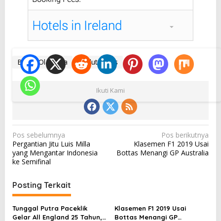
Berita Olahraga
Bulutangkis
Ikuti Kami
N
Pos sebelumnya
Pos berikutnya
Pergantian Jitu Luis Milla
Klasemen F1 2019 Usai
a
yang Mengantar Indonesia
Bottas Menangi GP Australia
v
ke Semifinal
i
Posting Terkait
g
a
Tunggal Putra Paceklik
Klasemen F1 2019 Usai
s
Gelar All England 25 Tahun,
Bottas Menangi GP