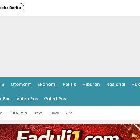
deks Berita
IS
Otomatif
Ekonomi
Politik
Hiburan
Nasional
Hu
r Pos
Video Pos
Galeri Pos
si
TNI & Polri
Travel
Video
Viral