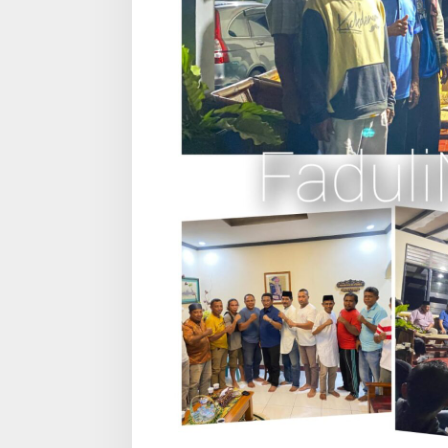
K
U
N
G
A
M
A
N
D
I
T
I
D
O
R
E
M
U
L
A
I
P
I
N
D