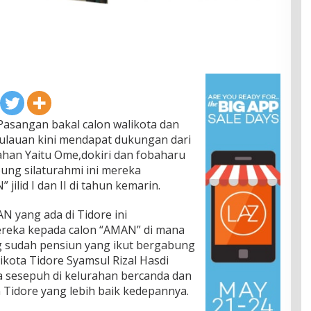
asangan bakal calon walikota dan
pulauan kini mendapat dukungan dari
ahan Yaitu Ome,dokiri dan fobaharu
ng silaturahmi ini mereka
ilid I dan II di tahun kemarin.
N yang ada di Tidore ini
reka kepada calon “AMAN” di mana
ng sudah pensiun yang ikut bergabung
kota Tidore Syamsul Rizal Hasdi
ra sesepuh di kelurahan bercanda dan
Tidore yang lebih baik kedepannya.