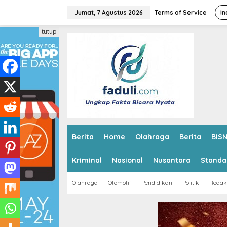
L
e
Jumat, 7 Agustus 2026
Terms of Service
In
w
a
tutup
t
i
k
e
k
o
n
t
e
n
Berita
Home
Olahraga
Berita
BISN
Kriminal
Nasional
Nusantara
Standa
Olahraga
Otomotif
Pendidikan
Politik
Redak