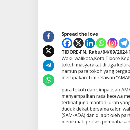
A
H
A
R
A
H
Spread the love
G
A
B
U
TIDORE-FN, Rabu/04/09/2024
P
N
Wakil walikota,Kota Tidore Ke
G
tokoh masyarakat di tiga kelur
S
A
namun para tokoh yang tergabu
M
merupakan Tim relawan “AMAN” j
-
A
para tokoh dan simpatisan AMA
D
menyampaikan rasa kecewa me
A
terlihat juga mantan lurah ya
duduk dekat bersama calon wali
(SAM-ADA) dan di apit oleh pa
menikmati proses pembahasan 