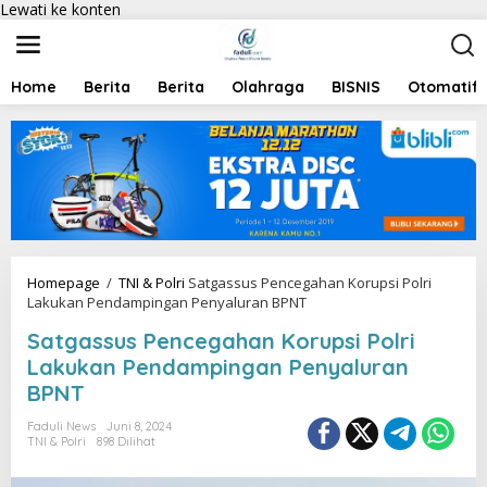
Lewati ke konten
Home
Berita
Berita
Olahraga
BISNIS
Otomatif
Homepage
/
TNI & Polri
Satgassus Pencegahan Korupsi Polri
Lakukan Pendampingan Penyaluran BPNT
Satgassus Pencegahan Korupsi Polri
Lakukan Pendampingan Penyaluran
BPNT
Faduli News
Juni 8, 2024
TNI & Polri
898 Dilihat