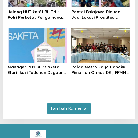
Jelang HUT ke-81 RI, TNI-
Pantai Falajawa Diduga
Polri Perketat Pengamanan
Jadi Lokasi Prostitusi
Pelabuhan Ferry Bastiong,
Terselubung dan Pesta
Pemeriksaan Kendaraan
Miras, Warga Desak
hingga Patroli Rutin
Penertiban
Manager PLN ULP Saketa
Polda Metro Jaya Rangkul
Klarifikasi Tuduhan Dugaan
Pimpinan Ormas DKI, FPMM
Penyelundupan BBM:
Ajak Warga Jaga Jakarta
Jangan Menghakimi Tanpa
dan Tolak Provokasi SARA
Bukti
Tambah Komentar