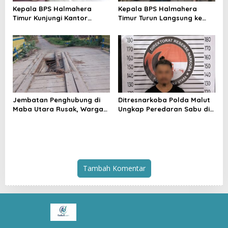
Kepala BPS Halmahera
Kepala BPS Halmahera
Timur Kunjungi Kantor
Timur Turun Langsung ke
Camat Maba Utara,
Maba Utara Percepat
Percepat Pencacahan
Pendataan Sensus Ekonomi
SE2026
2026
Jembatan Penghubung di
Ditresnarkoba Polda Malut
Maba Utara Rusak, Warga
Ungkap Peredaran Sabu di
Harap Penanganan Cepat
Halmahera Tengah, Satu
dari Pemda
Pengedar Diamankan
Tambah Komentar