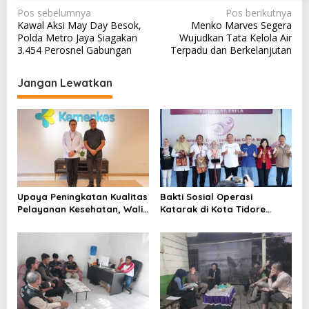
N
Pos sebelumnya
Pos berikutnya
Kawal Aksi May Day Besok,
Menko Marves Segera
a
Polda Metro Jaya Siagakan
Wujudkan Tata Kelola Air
v
3.454 Perosnel Gabungan
Terpadu dan Berkelanjutan
i
Jangan Lewatkan
g
a
s
i
p
o
Upaya Peningkatan Kualitas
Bakti Sosial Operasi
s
Pelayanan Kesehatan, Wali
Katarak di Kota Tidore
Kota Tidore Kepulauan
Kepulauan Resmi
Audiensi dengan Menkes RI
Berlangsung