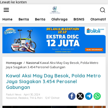
Lewati ke konten
Home
Berita
Berita
Olahraga
BISNIS
Otomatif
Homepage
/
Nasional
Kawal Aksi May Day Besok, Polda Metro
Jaya Siagakan 3.454 Perosnel Gabungan
Kawal Aksi May Day Besok, Polda Metro
Jaya Siagakan 3.454 Perosnel
Gabungan
Faduli News
April 30, 2024
Nasional
,
Redaksi
,
TNI & Polri
1247 Dilihat