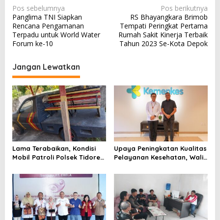
N
Pos sebelumnya
Pos berikutnya
Panglima TNI Siapkan
RS Bhayangkara Brimob
a
Rencana Pengamanan
Tempati Peringkat Pertama
v
Terpadu untuk World Water
Rumah Sakit Kinerja Terbaik
Forum ke-10
Tahun 2023 Se-Kota Depok
i
g
Jangan Lewatkan
a
s
i
p
o
s
Lama Terabaikan, Kondisi
Upaya Peningkatan Kualitas
Mobil Patroli Polsek Tidore
Pelayanan Kesehatan, Wali
Utara Kini Mendapat Atensi
Kota Tidore Kepulauan
Kapolda
Audiensi dengan Menkes RI