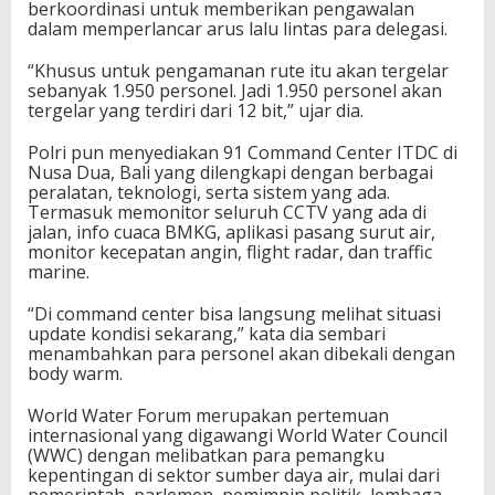
berkoordinasi untuk memberikan pengawalan
dalam memperlancar arus lalu lintas para delegasi.
“Khusus untuk pengamanan rute itu akan tergelar
sebanyak 1.950 personel. Jadi 1.950 personel akan
tergelar yang terdiri dari 12 bit,” ujar dia.
Polri pun menyediakan 91 Command Center ITDC di
Nusa Dua, Bali yang dilengkapi dengan berbagai
peralatan, teknologi, serta sistem yang ada.
Termasuk memonitor seluruh CCTV yang ada di
jalan, info cuaca BMKG, aplikasi pasang surut air,
monitor kecepatan angin, flight radar, dan traffic
marine.
“Di command center bisa langsung melihat situasi
update kondisi sekarang,” kata dia sembari
menambahkan para personel akan dibekali dengan
body warm.
World Water Forum merupakan pertemuan
internasional yang digawangi World Water Council
(WWC) dengan melibatkan para pemangku
kepentingan di sektor sumber daya air, mulai dari
pemerintah, parlemen, pemimpin politik, lembaga