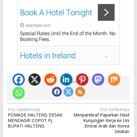
Ikuti Kami
N
Pos sebelumnya
Pos berikutnya
POMADE HALTENG DESAK
Menparekraf Paparkan Hasil
a
MENDAGRI COPOT Pj.
Kunjungan Kerja ke Uni
v
BUPATI HALTENG
Emirat Arab dan Korea
Selatan
i