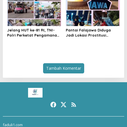
Jelang HUT ke-81 RI, TNI-
Pantai Falajawa Diduga
Polri Perketat Pengamanan
Jadi Lokasi Prostitusi
Pelabuhan Ferry Bastiong,
Terselubung dan Pesta
Pemeriksaan Kendaraan
Miras, Warga Desak
hingga Patroli Rutin
Penertiban
Tambah Komentar
faduli1.com