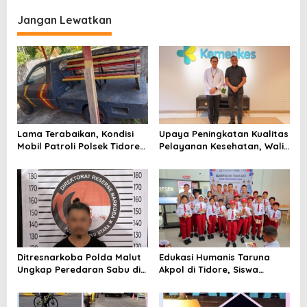
g
Jangan Lewatkan
a
s
i
p
o
s
Lama Terabaikan, Kondisi
Upaya Peningkatan Kualitas
Mobil Patroli Polsek Tidore
Pelayanan Kesehatan, Wali
Utara Kini Mendapat Atensi
Kota Tidore Kepulauan
Kapolda
Audiensi dengan Menkes RI
Ditresnarkoba Polda Malut
Edukasi Humanis Taruna
Ungkap Peredaran Sabu di
Akpol di Tidore, Siswa
Halmahera Tengah, Satu
Didorong Disiplin dan
Pengedar Diamankan
Mandiri