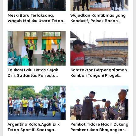
s
Meski Baru Terlaksana,
Wujudkan Kamtibmas yang
Wagub Maluku Utara Tetap
Kondusif, Polsek Bacan
Tepati Janji Batobo di
Timur Kembali Tindak
Pantai Tugulufa
Peredaran Miras Cap Tikus
Edukasi Lalu Lintas Sejak
Kontraktor Berpengalaman
Dini, Satlantas Polresta
Kembali Tangani Proyek
Tidore Gelar _Police Go to
Kejaksaan, Pembangunan
School_ di MIN 1 Kota
Mess Senilai Rp4,76 Miliar
Tidore Kepulauan
Resmi Dimulai
Argentina Kalah,Ayah Erik
Pemkot Tidore Hadir Dukung
Tetap Sportif: Saatnya
Pembentukan Bhayangkara
Tinggalkan Perbedaan dan
Berintegritas di SPN Polda