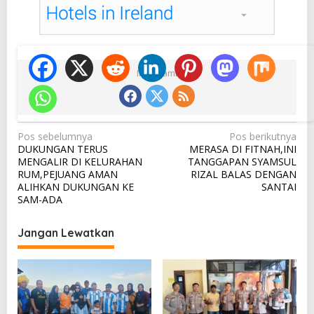
Ikuti Kami
N
Pos sebelumnya
Pos berikutnya
DUKUNGAN TERUS
MERASA DI FITNAH,INI
a
MENGALIR DI KELURAHAN
TANGGAPAN SYAMSUL
v
RUM,PEJUANG AMAN
RIZAL BALAS DENGAN
ALIHKAN DUKUNGAN KE
SANTAI
i
SAM-ADA
g
a
Jangan Lewatkan
s
i
p
o