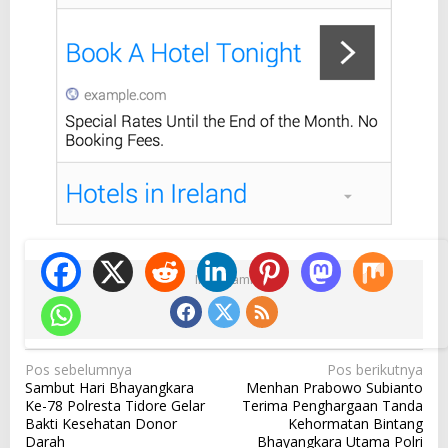
Ikuti Kami
N
Pos sebelumnya
Pos berikutnya
Sambut Hari Bhayangkara
Menhan Prabowo Subianto
a
Ke-78 Polresta Tidore Gelar
Terima Penghargaan Tanda
v
Bakti Kesehatan Donor
Kehormatan Bintang
Darah
Bhayangkara Utama Polri