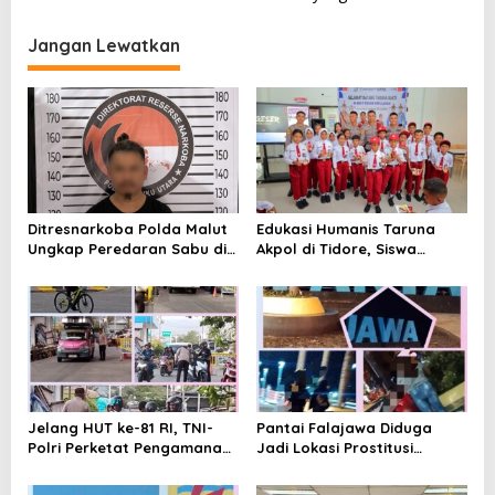
i
g
Jangan Lewatkan
a
s
i
p
o
s
Ditresnarkoba Polda Malut
Edukasi Humanis Taruna
Ungkap Peredaran Sabu di
Akpol di Tidore, Siswa
Halmahera Tengah, Satu
Didorong Disiplin dan
Pengedar Diamankan
Mandiri
Jelang HUT ke-81 RI, TNI-
Pantai Falajawa Diduga
Polri Perketat Pengamanan
Jadi Lokasi Prostitusi
Pelabuhan Ferry Bastiong,
Terselubung dan Pesta
Pemeriksaan Kendaraan
Miras, Warga Desak