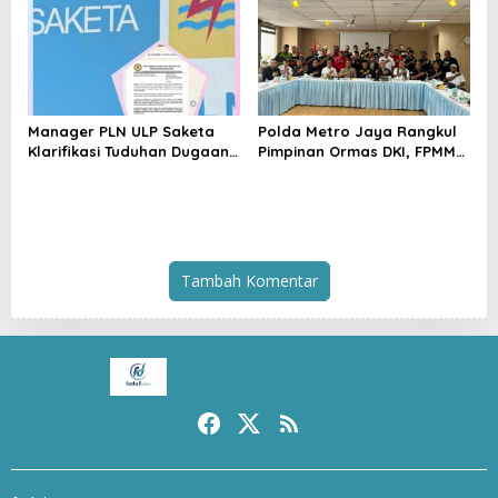
hingga Patroli Rutin
Penertiban
Manager PLN ULP Saketa
Polda Metro Jaya Rangkul
Klarifikasi Tuduhan Dugaan
Pimpinan Ormas DKI, FPMM
Penyelundupan BBM:
Ajak Warga Jaga Jakarta
Jangan Menghakimi Tanpa
dan Tolak Provokasi SARA
Bukti
Tambah Komentar