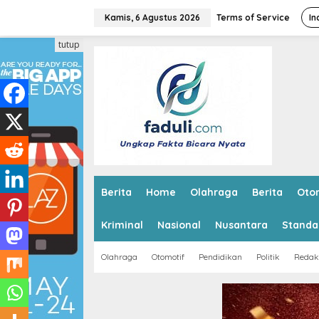
L
e
Kamis, 6 Agustus 2026
Terms of Service
In
w
a
tutup
t
i
k
e
k
o
n
t
e
n
Berita
Home
Olahraga
Berita
Oto
Kriminal
Nasional
Nusantara
Standa
Olahraga
Otomotif
Pendidikan
Politik
Redak