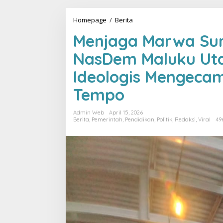
Homepage
/
Berita
M
e
Menjaga Marwa Sur
n
j
NasDem Maluku Uta
a
g
Ideologis Mengeca
a
M
Tempo
a
r
w
Admin Web
April 15, 2026
a
Berita
,
Pemerintah
,
Pendidikan
,
Politik
,
Redaksi
,
Viral
49
S
u
r
y
a
P
a
l
o
h
: