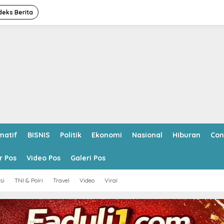
deks Berita
matif
BISNIS
Politik
Ekonomi
Nasional
Hiburan
Con
r Pos
Video Pos
Galeri Pos
si
TNI & Polri
Travel
Video
Viral