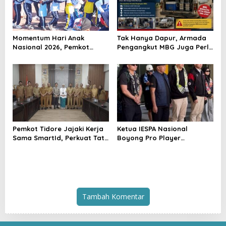
Momentum Hari Anak
Tak Hanya Dapur, Armada
Nasional 2026, Pemkot
Pengangkut MBG Juga Perlu
Tidore Komitmen Ciptakan
Dibenahi di SPPG Tidore
Lingkungan Ramah Anak
Utara
Pemkot Tidore Jajaki Kerja
Ketua IESPA Nasional
Sama SmartId, Perkuat Tata
Boyong Pro Player
Kelola Pemerintahan
Legendaris ke Ternate,
Berbasis Teknologi
Suntik Semangat Atlet
Kapolda Cup 2026
Tambah Komentar