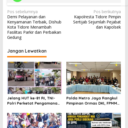
N
Pos sebelumnya
Pos berikutnya
Demi Pelayanan dan
Kapolresta Tidore Pimpin
a
Kenyamanan Terbaik, Dishub
Sertijab Sejumlah Pejabat
v
Kota Tidore Menambah
dan Kapolsek
Fasilitas Parkir dan Perbaikan
i
Gedung
g
a
Jangan Lewatkan
s
i
p
o
s
Jelang HUT ke-81 RI, TNI-
Polda Metro Jaya Rangkul
Polri Perketat Pengamanan
Pimpinan Ormas DKI, FPMM
Pelabuhan Ferry Bastiong,
Ajak Warga Jaga Jakarta
Pemeriksaan Kendaraan
dan Tolak Provokasi SARA
hingga Patroli Rutin