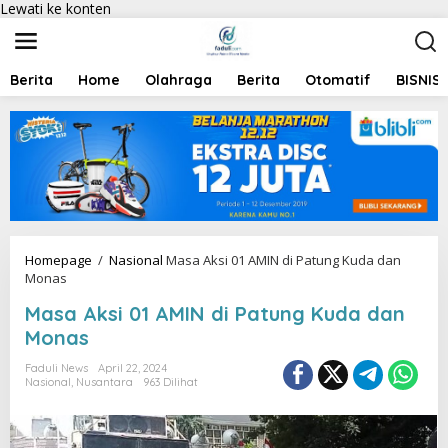
Lewati ke konten
Berita
Home
Olahraga
Berita
Otomatif
BISNIS
Homepage
/
Nasional
Masa Aksi 01 AMIN di Patung Kuda dan
Monas
Masa Aksi 01 AMIN di Patung Kuda dan
Monas
Faduli News
April 22, 2024
Nasional
,
Nusantara
963 Dilihat